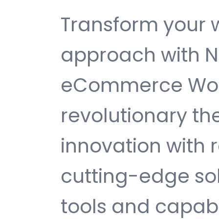
giriş
Amgbahis
Amgbahis
Transform your
giriş
Romabet
Romabet
giriş
Grandpashabet
Grandpashabet
giriş
Marsbahis
Marsbahis
approach with Ni
giriş
pulibet
giriş
pulibet
eCommerce Wor
giriş
pusulabet
giriş
pusulabet
giriş
Cratosroyalbet
revolutionary t
giriş
Cratosroyalbet
giriş
Grandpashabet
Grandpashabet
innovation with re
giriş
Grandpashabet
giriş
biabet
giriş
betplay
cutting-edge sol
giriş
jasminbet
giriş
dedebet
tools and capabi
giriş
https://kaystudio.net
https://kaystudio.net
giriş
holiganbet
holiganbet