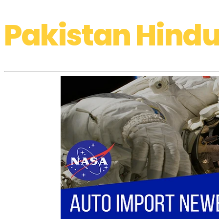
giriş
norabahis
norabahis
norabahis
giriş
Ultrabet
Ultrabet
Pakistan Hindu
giriş
Sonbahis
Sonbahis
giriş
Enjoybet
Enjoybet
giriş
Norabahis
Norabahis
giriş
Amgbahis
Amgbahis
giriş
Pokerklas
Pokerklas
giriş
Masterbetting
Masterbetting
giriş
Betgar
Betgar
giriş
Romabet
Romabet
giriş
Marsbahis
Marsbahis
giriş
Atmbahis
Atmbahis
giriş
Meritking
Meritking
giriş
betnis
giriş
efesbet
efesbet
giriş
marsbahis
giriş
holiganbet
holiganbet
giriş
maksibet
maksibet