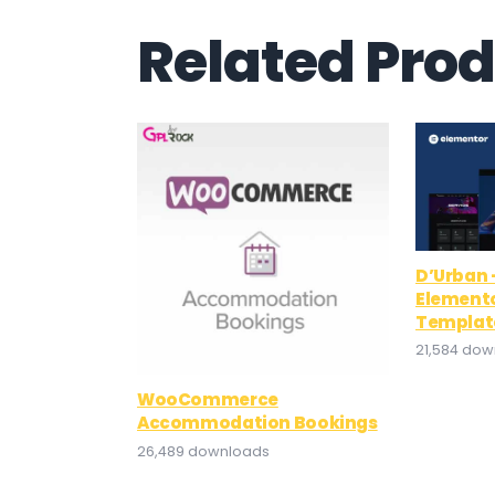
giriş
Atlasbet
Atlasbet
giriş
Atlasbet
Atlasbet
Related Pro
giriş
romabet
romabet
giriş
norabahis
norabahis
giriş
enbet
enbet
giriş
amgbahis
amgbahis
giriş
pokerklas
pokerklas
giriş
betzula
betzula
giriş
bahiscasino
bahiscasino
giriş
avrupabet
avrupabet
D’Urban 
giriş
alobet
alobet
Elementor
giriş
restbet
restbet
Template
giriş
Kalebet
Kalebet
21,584 do
giriş
Betbigo
Betbigo
giriş
Teosbet
Teosbet
WooCommerce
giriş
Amgbahis
Amgbahis
Accommodation Bookings
giriş
Royalbet
Royalbet
26,489 downloads
giriş
Jokerbet
Jokerbet