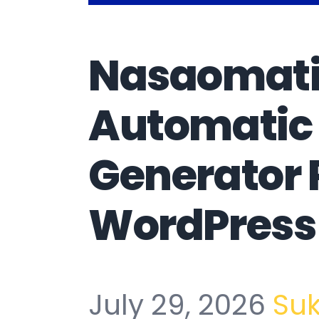
giriş
alobet
alobet
giriş
hiltonbet
hiltonbet
giriş
imajbet
imajbet
Nasaomati
giriş
kulisbet
kulisbet
giriş
jokerbet
giriş
pulibet
Automatic 
giriş
pulibet
giriş
pusulabet
giriş
pusulabet
Generator P
giriş
Cratosroyalbet
giriş
Cratosroyalbet
WordPress
giriş
Grandpashabet
giriş
Grandpashabet
giriş
biabet
giriş
betplay
giriş
jasminbet
July 29, 2026
Su
giriş
Festwin
Festwin
giriş
Restbet
Restbet