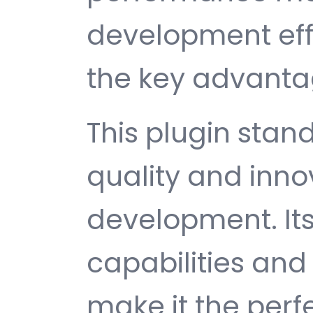
giriş
alobet
alobet
giriş
avrupabet
avrupabet
development ef
giriş
restbet
giriş
Betbigo
Betbigo
the key advantag
giriş
Kalebet
Kalebet
giriş
Teosbet
Teosbet
giriş
Amgbahis
Amgbahis
This plugin stan
giriş
Royalbet
Royalbet
giriş
Jokerbet
Jokerbet
giriş
Vegabet
Vegabet
quality and inno
giriş
Betzula
Betzula
giriş
Editörbet
Editörbet
development. It
giriş
romabet
giriş
norabahis
giriş
enbet
enbet
capabilities and
giriş
bahiscasino
bahiscasino
giriş
pokerklas
pokerklas
make it the perf
giriş
betzula
betzula