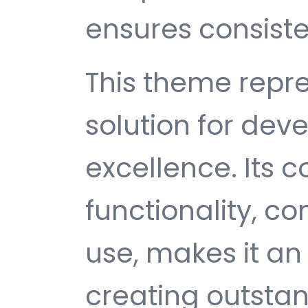
giriş
amgbahis
amgbahis
ensures consisten
giriş
alobet
giriş
restbet
restbet
giriş
norabahis
giriş
Kalebet
Kalebet
This theme repre
giriş
Netbahis
Netbahis
giriş
Teosbet
Teosbet
solution for de
giriş
grandbetting
grandbetting
giriş
Amgbahis
Amgbahis
giriş
Romabet
Romabet
excellence. Its
giriş
Teosbet
Teosbet
giriş
Betplay
Betplay
functionality, c
giriş
Enjoybet
Enjoybet
giriş
Editorbet
Editorbet
use, makes it an 
giriş
Vegabet
Vegabet
giriş
Sonbahis
Sonbahis
giriş
aresbet
aresbet
aresbet
creating outsta
giriş
aresbet