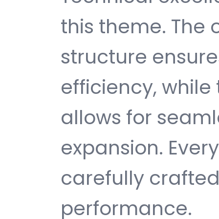
giriş
Betbigo
Betbigo
this theme. The
giriş
Kalebet
Kalebet
giriş
Teosbet
Teosbet
giriş
Amgbahis
Amgbahis
structure ensu
giriş
Royalbet
Royalbet
giriş
Jokerbet
Jokerbet
efficiency, while
giriş
Zulabet
Zulabet
giriş
Matbet
Matbet
giriş
Pusulabet
Pusulabet
allows for seam
giriş
Meybet
Meybet
giriş
romabet
romabet
expansion. Ever
giriş
norabahis
norabahis
giriş
enbet
enbet
carefully crafted
giriş
bahiscasino
bahiscasino
giriş
pokerklas
giriş
betzula
betzula
performance.
giriş
amgbahis