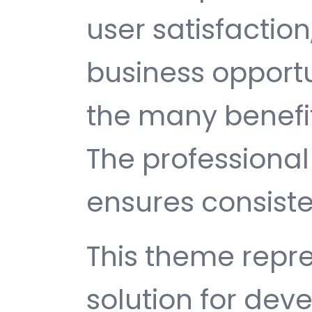
giriş
alobet
alobet
giriş
avrupabet
avrupabet
user satisfactio
giriş
restbet
giriş
Betbigo
Betbigo
business opport
giriş
Kalebet
Kalebet
giriş
Teosbet
Teosbet
the many benefit
giriş
Amgbahis
Amgbahis
giriş
Royalbet
Royalbet
giriş
Jokerbet
Jokerbet
The professiona
giriş
Vegabet
Vegabet
giriş
Betzula
Betzula
ensures consisten
giriş
Editörbet
Editörbet
giriş
romabet
giriş
norabahis
giriş
enbet
enbet
This theme repre
giriş
bahiscasino
bahiscasino
giriş
pokerklas
pokerklas
solution for de
giriş
betzula
betzula