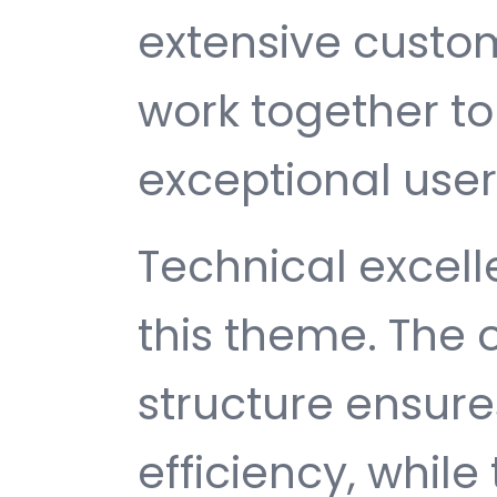
giriş
Betzula
Betzula
extensive custom
giriş
meybet
meybet
giriş
Atlasbet
Atlasbet
work together to
giriş
betnis
giriş
jokerbet
exceptional user
giriş
millibahis
giriş
jasminbet
giriş
pulibet
giriş
pulibet
Technical excelle
giriş
holiganbet
giriş
pusulabet
this theme. The
giriş
cratosroyalbet
giriş
dedebet
giriş
betplay
betplay
structure ensu
giriş
Festwin
giriş
jasminbet
efficiency, while
giriş
biabet
giriş
Grandpashabet