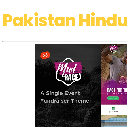
giriş
norabahis
norabahis
norabahis
giriş
Ultrabet
Ultrabet
Pakistan Hindu
giriş
Sonbahis
Sonbahis
giriş
Enjoybet
Enjoybet
giriş
Norabahis
Norabahis
giriş
Amgbahis
Amgbahis
giriş
Pokerklas
Pokerklas
giriş
Masterbetting
Masterbetting
giriş
Betgar
Betgar
giriş
Romabet
Romabet
giriş
Marsbahis
Marsbahis
giriş
Atmbahis
Atmbahis
giriş
Meritking
Meritking
giriş
betnis
giriş
efesbet
efesbet
giriş
marsbahis
giriş
holiganbet
holiganbet
giriş
maksibet
maksibet