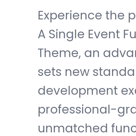
giriş
Amgbahis
Amgbahis
Experience the 
giriş
Romabet
Romabet
giriş
Grandpashabet
Grandpashabet
giriş
Marsbahis
Marsbahis
A Single Event F
giriş
pulibet
giriş
pulibet
Theme, an adva
giriş
pusulabet
giriş
pusulabet
giriş
Cratosroyalbet
sets new standa
giriş
Cratosroyalbet
giriş
Grandpashabet
Grandpashabet
development exc
giriş
Grandpashabet
giriş
biabet
giriş
betplay
professional-gra
giriş
jasminbet
giriş
dedebet
unmatched funct
giriş
https://kaystudio.net
https://kaystudio.net
giriş
holiganbet
holiganbet