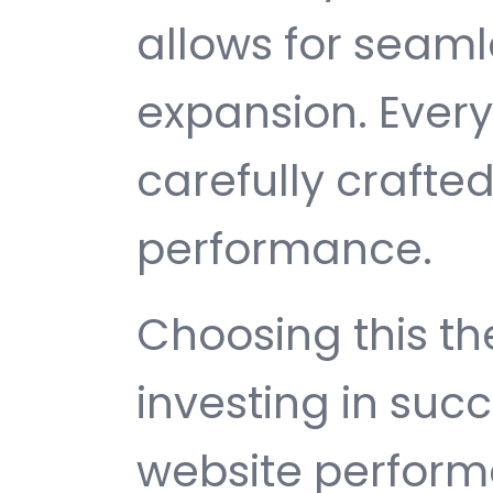
giriş
Betbigo
Betbigo
allows for seam
giriş
Kalebet
Kalebet
giriş
Teosbet
Teosbet
expansion. Ever
giriş
Amgbahis
Amgbahis
giriş
Royalbet
Royalbet
carefully crafted
giriş
Jokerbet
Jokerbet
giriş
Zulabet
Zulabet
giriş
Matbet
Matbet
performance.
giriş
Pusulabet
Pusulabet
giriş
Meybet
Meybet
giriş
romabet
romabet
Choosing this 
giriş
norabahis
norabahis
giriş
enbet
enbet
giriş
bahiscasino
bahiscasino
investing in suc
giriş
pokerklas
giriş
betzula
betzula
website perfor
giriş
amgbahis