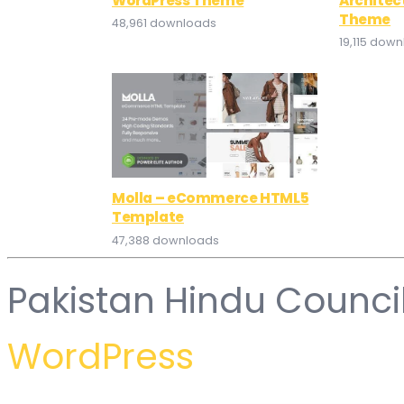
WordPress Theme
Architec
giriş
Vegabet
Vegabet
Theme
48,961 downloads
giriş
Betzula
Betzula
19,115 dow
giriş
Meybet
Meybet
giriş
Kalebet
Kalebet
giriş
Betbigo
Betbigo
giriş
Teosbet
Teosbet
giriş
Vegabet
Vegabet
giriş
Restbet
Molla – eCommerce HTML5
Restbet
Template
giriş
Betplay
Betplay
47,388 downloads
giriş
Efesbet
Efesbet
giriş
Enjoybet
Pakistan Hindu Counci
giriş
romabet
romabet
giriş
norabahis
norabahis
WordPress
giriş
enbet
enbet
giriş
pulibet
giriş
pokerklas
pokerklas