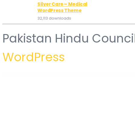
giriş
Vegabet
Vegabet
Silver Care – Medical
giriş
Betzula
Betzula
WordPress Theme
giriş
Meybet
Meybet
32,113 downloads
giriş
Kalebet
Kalebet
giriş
Betbigo
Betbigo
Pakistan Hindu Counci
giriş
Teosbet
Teosbet
giriş
Vegabet
WordPress
Vegabet
giriş
Restbet
Restbet
giriş
Betplay
Betplay
WordPress Hub
Rex – Minimal WordPress Portfolio Theme
Rexbiz – Corporate Agency Elementor Template Kit
Rey – Fashion & Clothing, Furniture
Rezolve - Business Consulting Elementor Template Kit
Rezort -
giriş
Efesbet
Efesbet
giriş
Enjoybet
giriş
romabet
romabet
giriş
norabahis
norabahis
giriş
enbet
enbet
giriş
pulibet
giriş
pokerklas
pokerklas