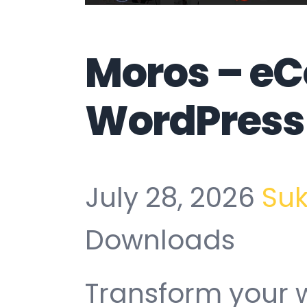
giriş
alobet
alobet
giriş
hiltonbet
hiltonbet
giriş
imajbet
imajbet
Moros – e
giriş
kulisbet
kulisbet
giriş
jokerbet
giriş
pulibet
WordPress
giriş
pulibet
giriş
pusulabet
giriş
pusulabet
giriş
Cratosroyalbet
giriş
Cratosroyalbet
July 28, 2026
Su
giriş
Grandpashabet
giriş
Grandpashabet
Downloads
giriş
biabet
giriş
betplay
giriş
jasminbet
Transform your
giriş
Festwin
Festwin
giriş
Restbet
Restbet