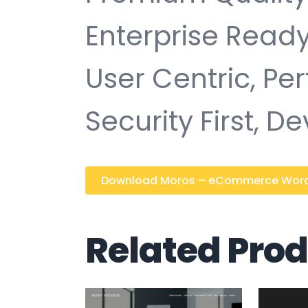
giriş
amgbahis
amgbahis
giriş
alobet
Enterprise Ready
giriş
restbet
restbet
giriş
norabahis
User Centric, P
giriş
Kalebet
Kalebet
giriş
Netbahis
Netbahis
giriş
Teosbet
Teosbet
Security First, D
giriş
grandbetting
grandbetting
giriş
Amgbahis
Amgbahis
giriş
Romabet
Romabet
giriş
Teosbet
Teosbet
Download Moros – eCommerce WordPr
giriş
Betplay
Betplay
giriş
Enjoybet
Enjoybet
giriş
Editorbet
Editorbet
Related Pro
giriş
Vegabet
Vegabet
giriş
Sonbahis
Sonbahis
giriş
aresbet
aresbet
aresbet
giriş
aresbet