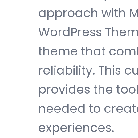
giriş
Amgbahis
Amgbahis
approach with 
giriş
Romabet
Romabet
giriş
Grandpashabet
Grandpashabet
WordPress Theme
giriş
Marsbahis
Marsbahis
giriş
pulibet
giriş
pulibet
theme that comb
giriş
pusulabet
giriş
pusulabet
reliability. This
giriş
Cratosroyalbet
giriş
Cratosroyalbet
giriş
Grandpashabet
Grandpashabet
provides the too
giriş
Grandpashabet
giriş
biabet
needed to create
giriş
betplay
giriş
jasminbet
giriş
dedebet
experiences.
giriş
https://kaystudio.net
https://kaystudio.net
giriş
holiganbet
holiganbet