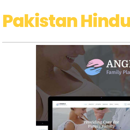
giriş
norabahis
norabahis
norabahis
giriş
Ultrabet
Ultrabet
Pakistan Hindu
giriş
Sonbahis
Sonbahis
giriş
Enjoybet
Enjoybet
giriş
Norabahis
Norabahis
giriş
Amgbahis
Amgbahis
giriş
Pokerklas
Pokerklas
giriş
Masterbetting
Masterbetting
giriş
Betgar
Betgar
giriş
Romabet
Romabet
giriş
Marsbahis
Marsbahis
giriş
Atmbahis
Atmbahis
giriş
Meritking
Meritking
giriş
betnis
giriş
efesbet
efesbet
giriş
marsbahis
giriş
holiganbet
holiganbet
giriş
maksibet
maksibet