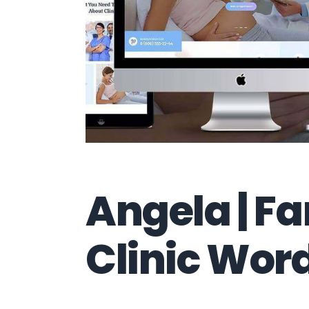
giriş
alobet
alobet
giriş
hiltonbet
hiltonbet
giriş
imajbet
imajbet
giriş
kulisbet
kulisbet
giriş
jokerbet
giriş
pulibet
giriş
pulibet
giriş
pusulabet
giriş
pusulabet
giriş
Cratosroyalbet
giriş
Cratosroyalbet
Angela | F
giriş
Grandpashabet
giriş
Grandpashabet
giriş
biabet
Clinic Wor
giriş
betplay
giriş
jasminbet
giriş
Festwin
Festwin
giriş
Restbet
Restbet