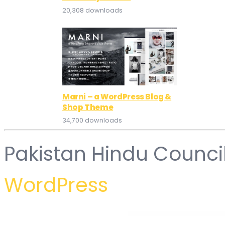
giriş
Vegabet
Vegabet
20,308 downloads
giriş
Betzula
Betzula
giriş
Meybet
Meybet
giriş
Kalebet
Kalebet
giriş
Betbigo
Betbigo
giriş
Teosbet
Teosbet
giriş
Vegabet
Vegabet
Marni – a WordPress Blog &
giriş
Restbet
Shop Theme
Restbet
34,700 downloads
giriş
Betplay
Betplay
giriş
Efesbet
Efesbet
Pakistan Hindu Counci
giriş
Enjoybet
giriş
romabet
romabet
WordPress
giriş
norabahis
norabahis
giriş
enbet
enbet
giriş
pulibet
giriş
pokerklas
pokerklas
WordPress Hub
PHLY – Versatile Coming Soon Template
PhoneRepair – Mobile Device Shop WordPress Theme
Photas – Email Marketing Company Elementor Template Kit