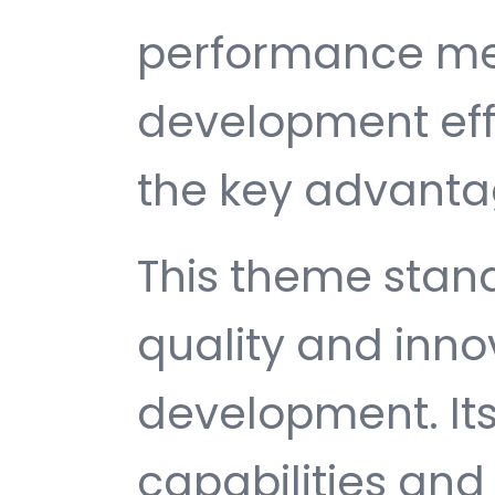
giriş
alobet
alobet
giriş
avrupabet
avrupabet
performance met
giriş
restbet
giriş
Betbigo
Betbigo
development ef
giriş
Kalebet
Kalebet
giriş
Teosbet
Teosbet
giriş
Amgbahis
Amgbahis
the key advantag
giriş
Royalbet
Royalbet
giriş
Jokerbet
Jokerbet
giriş
Vegabet
Vegabet
This theme stan
giriş
Betzula
Betzula
giriş
Editörbet
Editörbet
quality and inno
giriş
romabet
giriş
norabahis
giriş
enbet
enbet
development. It
giriş
bahiscasino
bahiscasino
giriş
pokerklas
pokerklas
capabilities and
giriş
betzula
betzula