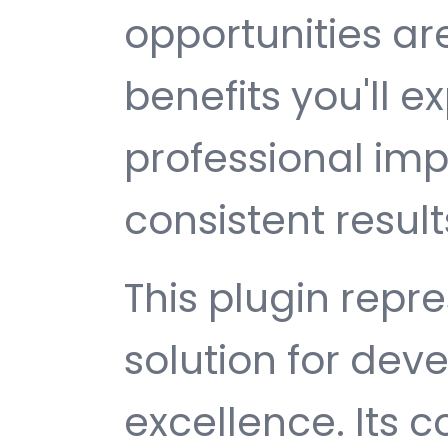
giriş
alobet
alobet
opportunities a
giriş
avrupabet
avrupabet
giriş
restbet
giriş
Betbigo
Betbigo
benefits you'll e
giriş
Kalebet
Kalebet
giriş
Teosbet
Teosbet
professional im
giriş
Amgbahis
Amgbahis
giriş
Royalbet
Royalbet
giriş
Jokerbet
Jokerbet
consistent result
giriş
Vegabet
Vegabet
giriş
Betzula
Betzula
giriş
Editörbet
Editörbet
This plugin repr
giriş
romabet
giriş
norabahis
solution for de
giriş
enbet
enbet
giriş
bahiscasino
bahiscasino
giriş
pokerklas
pokerklas
excellence. Its
giriş
betzula
betzula