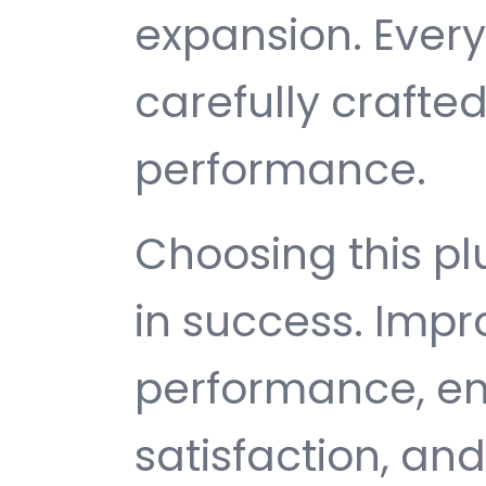
expansion. Ever
giriş
Betbigo
Betbigo
giriş
Kalebet
Kalebet
giriş
Teosbet
Teosbet
carefully crafted
giriş
Amgbahis
Amgbahis
giriş
Royalbet
Royalbet
performance.
giriş
Jokerbet
Jokerbet
giriş
Zulabet
Zulabet
giriş
Matbet
Matbet
Choosing this p
giriş
Pusulabet
Pusulabet
giriş
Meybet
Meybet
giriş
romabet
romabet
in success. Imp
giriş
norabahis
norabahis
giriş
enbet
enbet
performance, e
giriş
bahiscasino
bahiscasino
giriş
pokerklas
giriş
betzula
betzula
satisfaction, an
giriş
amgbahis