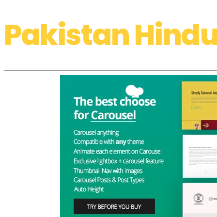
giriş
norabahis
norabahis
norabahis
giriş
Ultrabet
Ultrabet
Pakistan Hindu
giriş
Sonbahis
Sonbahis
giriş
Enjoybet
Enjoybet
giriş
Norabahis
Norabahis
giriş
Amgbahis
Amgbahis
giriş
Pokerklas
Pokerklas
giriş
Masterbetting
Masterbetting
giriş
Betgar
Betgar
giriş
Romabet
Romabet
giriş
Marsbahis
Marsbahis
giriş
Atmbahis
Atmbahis
giriş
Meritking
Meritking
giriş
betnis
giriş
efesbet
efesbet
giriş
marsbahis
giriş
holiganbet
holiganbet
giriş
maksibet
maksibet