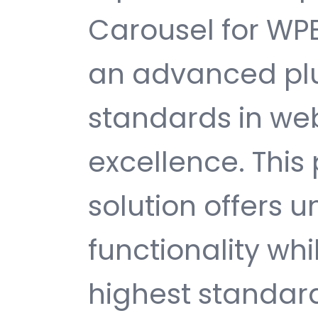
giriş
Amgbahis
Amgbahis
Carousel for WPB
giriş
Romabet
Romabet
giriş
Grandpashabet
Grandpashabet
an advanced plu
giriş
Marsbahis
Marsbahis
giriş
pulibet
giriş
pulibet
standards in w
giriş
pusulabet
giriş
pusulabet
excellence. This
giriş
Cratosroyalbet
giriş
Cratosroyalbet
giriş
Grandpashabet
Grandpashabet
solution offers
giriş
Grandpashabet
giriş
biabet
functionality wh
giriş
betplay
giriş
jasminbet
giriş
dedebet
highest standard
giriş
https://kaystudio.net
https://kaystudio.net
giriş
holiganbet
holiganbet