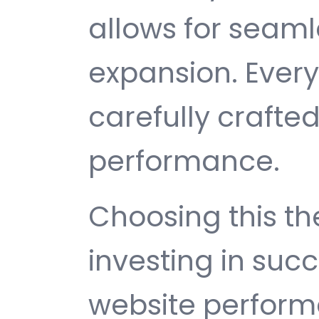
giriş
Betbigo
Betbigo
allows for seam
giriş
Kalebet
Kalebet
giriş
Teosbet
Teosbet
expansion. Ever
giriş
Amgbahis
Amgbahis
giriş
Royalbet
Royalbet
carefully crafted
giriş
Jokerbet
Jokerbet
giriş
Zulabet
Zulabet
giriş
Matbet
Matbet
performance.
giriş
Pusulabet
Pusulabet
giriş
Meybet
Meybet
giriş
romabet
romabet
Choosing this 
giriş
norabahis
norabahis
giriş
enbet
enbet
giriş
bahiscasino
bahiscasino
investing in suc
giriş
pokerklas
giriş
betzula
betzula
website perfor
giriş
amgbahis