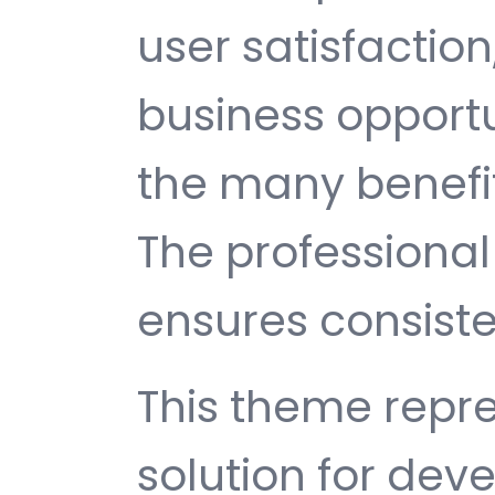
giriş
alobet
alobet
giriş
avrupabet
avrupabet
user satisfactio
giriş
restbet
giriş
Betbigo
Betbigo
business opport
giriş
Kalebet
Kalebet
giriş
Teosbet
Teosbet
the many benefit
giriş
Amgbahis
Amgbahis
giriş
Royalbet
Royalbet
giriş
Jokerbet
Jokerbet
The professiona
giriş
Vegabet
Vegabet
giriş
Betzula
Betzula
ensures consisten
giriş
Editörbet
Editörbet
giriş
romabet
giriş
norabahis
giriş
enbet
enbet
This theme repre
giriş
bahiscasino
bahiscasino
giriş
pokerklas
pokerklas
solution for de
giriş
betzula
betzula