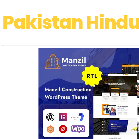
giriş
norabahis
norabahis
norabahis
giriş
Ultrabet
Ultrabet
Pakistan Hindu
giriş
Sonbahis
Sonbahis
giriş
Enjoybet
Enjoybet
giriş
Norabahis
Norabahis
giriş
Amgbahis
Amgbahis
giriş
Pokerklas
Pokerklas
giriş
Masterbetting
Masterbetting
giriş
Betgar
Betgar
giriş
Romabet
Romabet
giriş
Marsbahis
Marsbahis
giriş
Atmbahis
Atmbahis
giriş
Meritking
Meritking
giriş
betnis
giriş
efesbet
efesbet
giriş
marsbahis
giriş
holiganbet
holiganbet
giriş
maksibet
maksibet