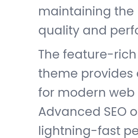
giriş
bahiscasino
bahiscasino
maintaining the 
giriş
romabet
romabet
giriş
norabahis
norabahis
quality and per
giriş
enbet
enbet
giriş
amgbahis
amgbahis
giriş
pokerklas
pokerklas
The feature-rich 
giriş
betzula
betzula
giriş
bahiscasino
bahiscasino
giriş
avrupabet
avrupabet
theme provides 
giriş
alobet
alobet
giriş
restbet
restbet
for modern web
giriş
Betbigo
Betbigo
giriş
Kalebet
Kalebet
giriş
Amgbahis
Amgbahis
Advanced SEO op
giriş
Royalbet
Royalbet
giriş
Teosbet
Teosbet
lightning-fast 
giriş
Jokerbet
Jokerbet
giriş
Vegabet
Vegabet