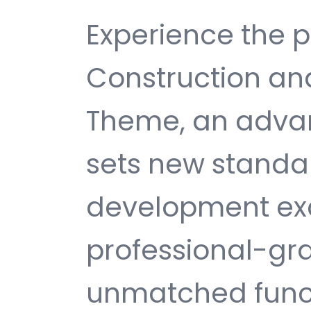
giriş
Amgbahis
Amgbahis
Experience the p
giriş
Romabet
Romabet
giriş
Grandpashabet
Grandpashabet
giriş
Marsbahis
Marsbahis
Construction an
giriş
pulibet
giriş
pulibet
Theme, an adva
giriş
pusulabet
giriş
pusulabet
giriş
Cratosroyalbet
sets new standa
giriş
Cratosroyalbet
giriş
Grandpashabet
Grandpashabet
development exc
giriş
Grandpashabet
giriş
biabet
giriş
betplay
professional-gra
giriş
jasminbet
giriş
dedebet
unmatched funct
giriş
https://kaystudio.net
https://kaystudio.net
giriş
holiganbet
holiganbet