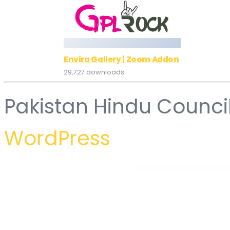
giriş
Vegabet
Vegabet
giriş
Betzula
Betzula
giriş
Meybet
Meybet
giriş
Kalebet
Kalebet
giriş
Betbigo
Betbigo
Envira Gallery | Zoom Addon
giriş
Teosbet
Teosbet
29,727 downloads
giriş
Vegabet
Vegabet
Pakistan Hindu Counci
giriş
Restbet
Restbet
WordPress
giriş
Betplay
Betplay
giriş
Efesbet
Efesbet
giriş
Enjoybet
giriş
romabet
romabet
WordPress Hub
Appway - Saas & Startup WordPress Theme + RTL
Apress - Responsive Multi-Purpose Theme
Apress – Responsive Multi-Purpose WordPress Theme
APS Currency Switcher – Add-on for Arena Products – Wor
giriş
norabahis
norabahis
giriş
enbet
enbet
giriş
pulibet
giriş
pokerklas
pokerklas