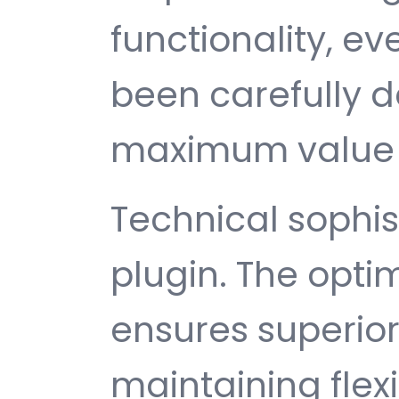
giriş
Betzula
Betzula
functionality, e
giriş
meybet
meybet
giriş
Atlasbet
Atlasbet
been carefully d
giriş
betnis
giriş
jokerbet
giriş
millibahis
maximum value 
giriş
jasminbet
giriş
pulibet
giriş
pulibet
Technical sophist
giriş
holiganbet
giriş
pusulabet
plugin. The opti
giriş
cratosroyalbet
giriş
dedebet
giriş
betplay
betplay
ensures superio
giriş
Festwin
giriş
jasminbet
maintaining flexib
giriş
biabet
giriş
Grandpashabet