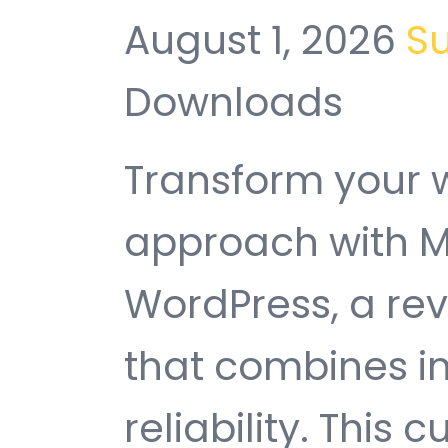
giriş
Amgbahis
Amgbahis
August 1, 2026
S
giriş
Romabet
Romabet
giriş
Grandpashabet
Grandpashabet
Downloads
giriş
Marsbahis
Marsbahis
giriş
pulibet
giriş
pulibet
Transform your
giriş
pusulabet
giriş
pusulabet
giriş
Cratosroyalbet
approach with 
giriş
Cratosroyalbet
giriş
Grandpashabet
Grandpashabet
WordPress, a rev
giriş
Grandpashabet
giriş
biabet
giriş
betplay
that combines i
giriş
jasminbet
giriş
dedebet
reliability. This
giriş
https://kaystudio.net
https://kaystudio.net
giriş
holiganbet
holiganbet