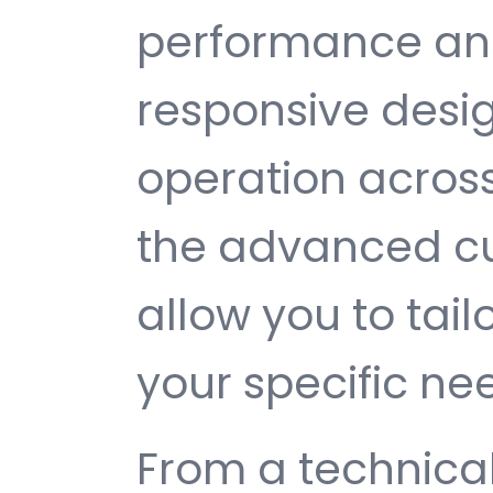
giriş
Betzula
Betzula
performance and
giriş
meybet
meybet
giriş
Atlasbet
Atlasbet
responsive desi
giriş
betnis
giriş
jokerbet
operation across
giriş
millibahis
giriş
jasminbet
giriş
pulibet
the advanced cu
giriş
pulibet
giriş
holiganbet
allow you to tail
giriş
pusulabet
giriş
cratosroyalbet
giriş
dedebet
your specific ne
giriş
betplay
betplay
giriş
Festwin
giriş
jasminbet
From a technical
giriş
biabet
giriş
Grandpashabet