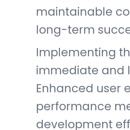
giriş
Betbigo
Betbigo
maintainable c
giriş
Kalebet
Kalebet
giriş
Teosbet
Teosbet
long-term succe
giriş
Amgbahis
Amgbahis
giriş
Royalbet
Royalbet
giriş
Jokerbet
Jokerbet
Implementing th
giriş
Zulabet
Zulabet
giriş
Matbet
Matbet
giriş
Pusulabet
Pusulabet
immediate and l
giriş
Meybet
Meybet
giriş
romabet
romabet
Enhanced user e
giriş
norabahis
norabahis
giriş
enbet
enbet
giriş
bahiscasino
bahiscasino
performance met
giriş
pokerklas
giriş
betzula
betzula
development ef
giriş
amgbahis