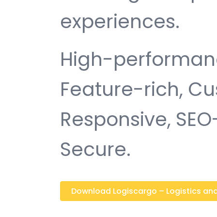
giriş
amgbahis
amgbahis
giriş
alobet
experiences.
giriş
restbet
restbet
giriş
norabahis
giriş
Kalebet
Kalebet
High-performanc
giriş
Netbahis
Netbahis
giriş
Teosbet
Teosbet
Feature-rich, Cu
giriş
grandbetting
grandbetting
giriş
Amgbahis
Amgbahis
giriş
Romabet
Romabet
Responsive, SEO-f
giriş
Teosbet
Teosbet
giriş
Betplay
Betplay
Secure.
giriş
Enjoybet
Enjoybet
giriş
Editorbet
Editorbet
giriş
Vegabet
Vegabet
giriş
Sonbahis
Sonbahis
Download Logiscargo – Logistics and 
giriş
aresbet
aresbet
aresbet
giriş
aresbet