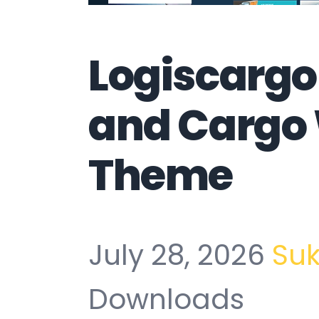
giriş
alobet
alobet
giriş
hiltonbet
hiltonbet
giriş
imajbet
imajbet
Logiscargo 
giriş
kulisbet
kulisbet
giriş
jokerbet
giriş
pulibet
and Cargo
giriş
pulibet
giriş
pusulabet
giriş
pusulabet
Theme
giriş
Cratosroyalbet
giriş
Cratosroyalbet
giriş
Grandpashabet
giriş
Grandpashabet
giriş
biabet
July 28, 2026
Su
giriş
betplay
giriş
jasminbet
Downloads
giriş
Festwin
Festwin
giriş
Restbet
Restbet