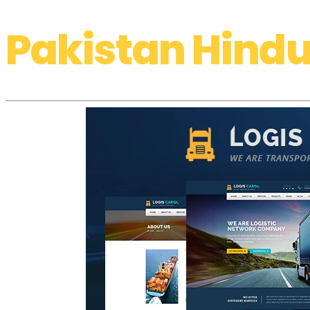
giriş
norabahis
norabahis
norabahis
giriş
Ultrabet
Ultrabet
Pakistan Hindu
giriş
Sonbahis
Sonbahis
giriş
Enjoybet
Enjoybet
giriş
Norabahis
Norabahis
giriş
Amgbahis
Amgbahis
giriş
Pokerklas
Pokerklas
giriş
Masterbetting
Masterbetting
giriş
Betgar
Betgar
giriş
Romabet
Romabet
giriş
Marsbahis
Marsbahis
giriş
Atmbahis
Atmbahis
giriş
Meritking
Meritking
giriş
betnis
giriş
efesbet
efesbet
giriş
marsbahis
giriş
holiganbet
holiganbet
giriş
maksibet
maksibet