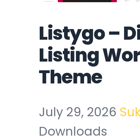
giriş
alobet
alobet
giriş
hiltonbet
hiltonbet
giriş
imajbet
imajbet
Listygo – D
giriş
kulisbet
kulisbet
giriş
jokerbet
giriş
pulibet
Listing Wo
giriş
pulibet
giriş
pusulabet
giriş
pusulabet
Theme
giriş
Cratosroyalbet
giriş
Cratosroyalbet
giriş
Grandpashabet
giriş
Grandpashabet
giriş
biabet
July 29, 2026
Su
giriş
betplay
giriş
jasminbet
Downloads
giriş
Festwin
Festwin
giriş
Restbet
Restbet