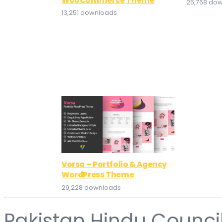
WooCommerce Theme
giriş
Vegabet
Vegabet
25,768 do
13,251 downloads
giriş
Betzula
Betzula
giriş
Meybet
Meybet
giriş
Kalebet
Kalebet
giriş
Betbigo
Betbigo
giriş
Teosbet
Teosbet
giriş
Vegabet
Vegabet
giriş
Restbet
Restbet
giriş
Betplay
Betplay
giriş
Efesbet
Efesbet
giriş
Enjoybet
giriş
romabet
romabet
Vorsa – Portfolio & Agency
WordPress Theme
giriş
norabahis
norabahis
giriş
enbet
enbet
29,228 downloads
giriş
pulibet
Pakistan Hindu Counci
giriş
pokerklas
pokerklas