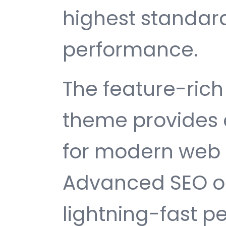
giriş
bahiscasino
bahiscasino
highest standard
giriş
romabet
romabet
giriş
norabahis
norabahis
performance.
giriş
enbet
enbet
giriş
amgbahis
amgbahis
giriş
pokerklas
pokerklas
The feature-rich 
giriş
betzula
betzula
giriş
bahiscasino
bahiscasino
giriş
avrupabet
avrupabet
theme provides 
giriş
alobet
alobet
giriş
restbet
restbet
for modern web
giriş
Betbigo
Betbigo
giriş
Kalebet
Kalebet
giriş
Amgbahis
Amgbahis
Advanced SEO op
giriş
Royalbet
Royalbet
giriş
Teosbet
Teosbet
lightning-fast 
giriş
Jokerbet
Jokerbet
giriş
Vegabet
Vegabet