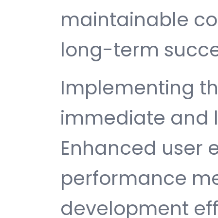
giriş
Betbigo
Betbigo
maintainable c
giriş
Kalebet
Kalebet
giriş
Teosbet
Teosbet
long-term succe
giriş
Amgbahis
Amgbahis
giriş
Royalbet
Royalbet
giriş
Jokerbet
Jokerbet
Implementing th
giriş
Zulabet
Zulabet
giriş
Matbet
Matbet
giriş
Pusulabet
Pusulabet
immediate and l
giriş
Meybet
Meybet
giriş
romabet
romabet
Enhanced user e
giriş
norabahis
norabahis
giriş
enbet
enbet
giriş
bahiscasino
bahiscasino
performance met
giriş
pokerklas
giriş
betzula
betzula
development ef
giriş
amgbahis