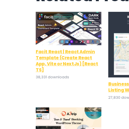
giriş
Atlasbet
Atlasbet
giriş
Atlasbet
Atlasbet
giriş
romabet
romabet
giriş
norabahis
norabahis
giriş
enbet
enbet
giriş
amgbahis
amgbahis
giriş
pokerklas
pokerklas
giriş
betzula
betzula
Facit React | React Admin
Template (Create React
giriş
bahiscasino
bahiscasino
App, Vite or NextJs) [React
giriş
avrupabet
avrupabet
TS]
giriş
alobet
alobet
38,331 downloads
giriş
restbet
restbet
Business
giriş
Kalebet
Kalebet
Listing 
giriş
Betbigo
Betbigo
27,830 do
giriş
Teosbet
Teosbet
giriş
Amgbahis
Amgbahis
giriş
Royalbet
Royalbet
giriş
Jokerbet
Jokerbet