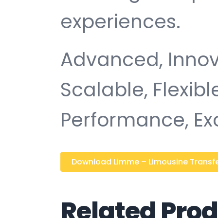
giriş
amgbahis
amgbahis
giriş
alobet
experiences.
giriş
restbet
restbet
giriş
norabahis
giriş
Kalebet
Kalebet
Advanced, Innovat
giriş
Netbahis
Netbahis
giriş
Teosbet
Teosbet
Scalable, Flexible
giriş
grandbetting
grandbetting
giriş
Amgbahis
Amgbahis
giriş
Romabet
Romabet
Performance, Ex
giriş
Teosbet
Teosbet
giriş
Betplay
Betplay
giriş
Enjoybet
Enjoybet
giriş
Editorbet
Editorbet
Download Limme – Limousine Transfers
giriş
Vegabet
Vegabet
giriş
Sonbahis
Sonbahis
giriş
aresbet
aresbet
aresbet
Related Pro
giriş
aresbet