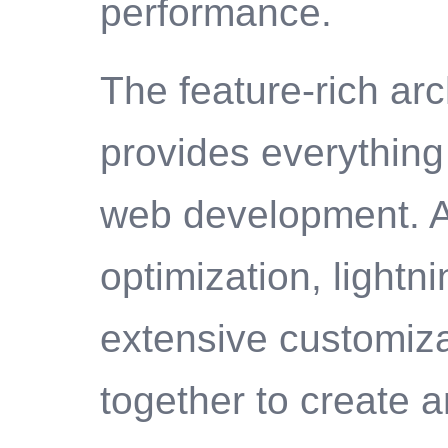
performance.
giriş
bahiscasino
bahiscasino
giriş
romabet
romabet
giriş
norabahis
norabahis
The feature-rich arc
giriş
enbet
enbet
giriş
amgbahis
amgbahis
provides everythin
giriş
pokerklas
pokerklas
giriş
betzula
betzula
giriş
bahiscasino
bahiscasino
web development.
giriş
avrupabet
avrupabet
giriş
alobet
alobet
optimization, lightn
giriş
restbet
restbet
giriş
Betbigo
Betbigo
giriş
Kalebet
Kalebet
extensive customiza
giriş
Amgbahis
Amgbahis
giriş
Royalbet
Royalbet
together to create 
giriş
Teosbet
Teosbet
giriş
Jokerbet
Jokerbet
giriş
Vegabet
Vegabet