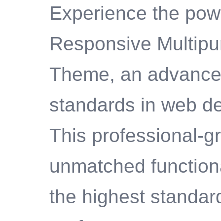
Experience the pow
giriş
Amgbahis
Amgbahis
giriş
Romabet
Romabet
giriş
Grandpashabet
Grandpashabet
Responsive Multip
giriş
Marsbahis
Marsbahis
giriş
pulibet
Theme, an advance
giriş
pulibet
giriş
pusulabet
giriş
pusulabet
standards in web d
giriş
Cratosroyalbet
giriş
Cratosroyalbet
This professional-gr
giriş
Grandpashabet
Grandpashabet
giriş
Grandpashabet
giriş
biabet
unmatched functiona
giriş
betplay
giriş
jasminbet
the highest standard
giriş
dedebet
giriş
https://kaystudio.net
https://kaystudio.net
giriş
holiganbet
holiganbet