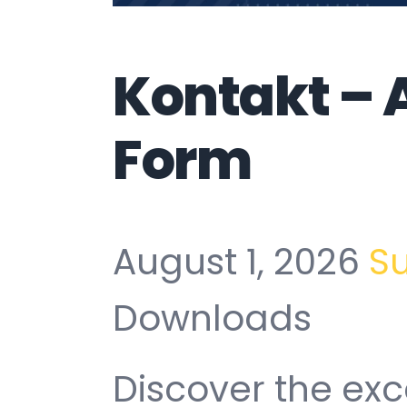
giriş
alobet
alobet
giriş
hiltonbet
hiltonbet
giriş
imajbet
imajbet
Kontakt – 
giriş
kulisbet
kulisbet
giriş
jokerbet
giriş
pulibet
Form
giriş
pulibet
giriş
pusulabet
giriş
pusulabet
giriş
Cratosroyalbet
giriş
Cratosroyalbet
August 1, 2026
S
giriş
Grandpashabet
giriş
Grandpashabet
Downloads
giriş
biabet
giriş
betplay
giriş
jasminbet
Discover the exc
giriş
Festwin
Festwin
giriş
Restbet
Restbet