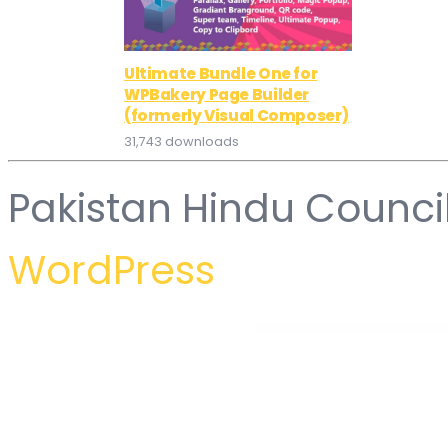
giriş
betzula
giriş
bahiscasino
giriş
avrupabet
avrupabet
Ultimate Bundle One for
giriş
alobet
alobet
WPBakery Page Builder
giriş
restbet
restbet
(formerly Visual Composer)
giriş
http://mikefreemanministries.com/
31,743 downloads
giriş
https://tr.romabet-
sanal-
Pakistan Hindu Counci
orjinal1.vip/
https://plan-
reprise-
WordPress
activite.com/
https://plan-
reprise-
activite.com/
giriş
https://tr.betplay-
WordPress Hub
Whistle – Sports Club WordPress
White Hall – Municipal and Government WordPress Theme
White Label Branding for WordPress
White Label 
sanal-
orjinal.vip/
https://dentalcaremichalin.pl/
giriş
https://tr.editorbet-
sanal-