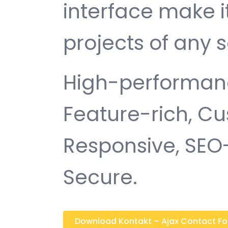
giriş
Atlasbet
Atlasbet
interface make i
giriş
Atlasbet
Atlasbet
giriş
romabet
romabet
projects of any s
giriş
norabahis
norabahis
giriş
enbet
enbet
giriş
amgbahis
amgbahis
High-performanc
giriş
pokerklas
pokerklas
giriş
betzula
betzula
giriş
bahiscasino
bahiscasino
Feature-rich, Cu
giriş
avrupabet
avrupabet
giriş
alobet
alobet
Responsive, SEO-f
giriş
restbet
restbet
giriş
Kalebet
Kalebet
giriş
Betbigo
Betbigo
Secure.
giriş
Teosbet
Teosbet
giriş
Amgbahis
Amgbahis
giriş
Royalbet
Royalbet
giriş
Jokerbet
Jokerbet
Download Kontakt – Ajax Contact Fo