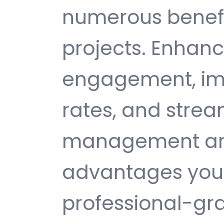
giriş
alobet
alobet
numerous benefi
giriş
avrupabet
avrupabet
giriş
restbet
giriş
Betbigo
Betbigo
projects. Enhan
giriş
Kalebet
Kalebet
giriş
Teosbet
Teosbet
engagement, im
giriş
Amgbahis
Amgbahis
giriş
Royalbet
Royalbet
giriş
Jokerbet
Jokerbet
rates, and strea
giriş
Vegabet
Vegabet
giriş
Betzula
Betzula
management are 
giriş
Editörbet
Editörbet
giriş
romabet
giriş
norabahis
advantages you 
giriş
enbet
enbet
giriş
bahiscasino
bahiscasino
professional-gr
giriş
pokerklas
pokerklas
giriş
betzula
betzula