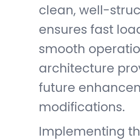
clean, well-str
giriş
Betbigo
Betbigo
giriş
Kalebet
Kalebet
giriş
Teosbet
Teosbet
ensures fast loa
giriş
Amgbahis
Amgbahis
giriş
Royalbet
Royalbet
smooth operatio
giriş
Jokerbet
Jokerbet
giriş
Zulabet
Zulabet
giriş
Matbet
Matbet
architecture provi
giriş
Pusulabet
Pusulabet
giriş
Meybet
Meybet
future enhance
giriş
romabet
romabet
giriş
norabahis
norabahis
giriş
enbet
enbet
modifications.
giriş
bahiscasino
bahiscasino
giriş
pokerklas
giriş
betzula
betzula
Implementing thi
giriş
amgbahis