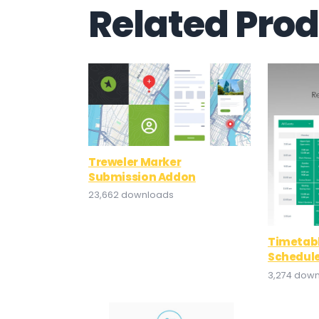
giriş
Vegabet
Vegabet
Related Pro
giriş
Betzula
Betzula
giriş
Meybet
Meybet
giriş
Kalebet
Kalebet
giriş
Betbigo
Betbigo
giriş
Teosbet
Teosbet
giriş
Vegabet
Vegabet
giriş
Restbet
Treweler Marker
Restbet
Submission Addon
giriş
Betplay
Betplay
23,662 downloads
giriş
Efesbet
Efesbet
giriş
Enjoybet
giriş
romabet
romabet
Timetab
giriş
norabahis
norabahis
Schedule
giriş
enbet
enbet
3,274 dow
giriş
pulibet
giriş
pokerklas
pokerklas