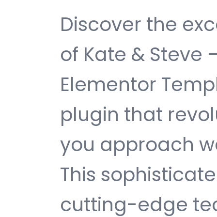
giriş
Amgbahis
Amgbahis
Discover the exc
giriş
Romabet
Romabet
giriş
Grandpashabet
Grandpashabet
giriş
Marsbahis
Marsbahis
of Kate & Steve 
giriş
pulibet
giriş
pulibet
Elementor Templ
giriş
pusulabet
giriş
pusulabet
giriş
Cratosroyalbet
plugin that revo
giriş
Cratosroyalbet
giriş
Grandpashabet
Grandpashabet
you approach w
giriş
Grandpashabet
giriş
biabet
giriş
betplay
This sophisticat
giriş
jasminbet
giriş
dedebet
cutting-edge te
giriş
https://kaystudio.net
https://kaystudio.net
giriş
holiganbet
holiganbet