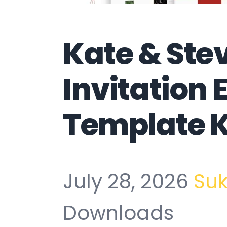
giriş
alobet
alobet
giriş
hiltonbet
hiltonbet
giriş
imajbet
imajbet
Kate & Ste
giriş
kulisbet
kulisbet
giriş
jokerbet
giriş
pulibet
Invitation
giriş
pulibet
giriş
pusulabet
giriş
pusulabet
Template K
giriş
Cratosroyalbet
giriş
Cratosroyalbet
giriş
Grandpashabet
giriş
Grandpashabet
giriş
biabet
July 28, 2026
Su
giriş
betplay
giriş
jasminbet
Downloads
giriş
Festwin
Festwin
giriş
Restbet
Restbet