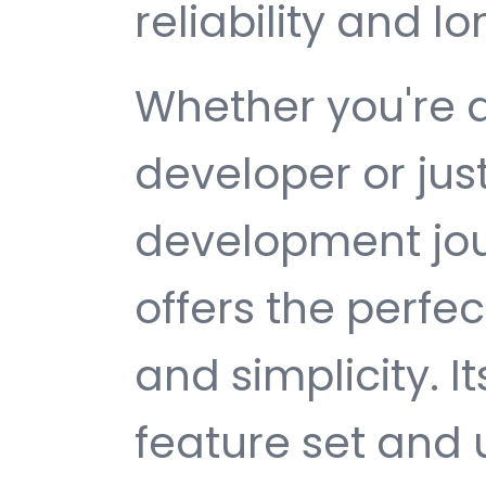
giriş
amgbahis
amgbahis
reliability and 
giriş
alobet
giriş
restbet
restbet
giriş
norabahis
Whether you're 
giriş
Kalebet
Kalebet
giriş
Netbahis
Netbahis
developer or jus
giriş
Teosbet
Teosbet
giriş
grandbetting
grandbetting
giriş
Amgbahis
Amgbahis
development jou
giriş
Romabet
Romabet
giriş
Teosbet
Teosbet
offers the perfe
giriş
Betplay
Betplay
giriş
Enjoybet
Enjoybet
giriş
Editorbet
Editorbet
and simplicity. 
giriş
Vegabet
Vegabet
giriş
Sonbahis
Sonbahis
feature set and 
giriş
aresbet
aresbet
aresbet
giriş
aresbet