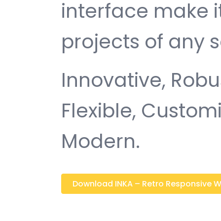
giriş
Atlasbet
Atlasbet
interface make i
giriş
Atlasbet
Atlasbet
giriş
romabet
romabet
projects of any s
giriş
norabahis
norabahis
giriş
enbet
enbet
giriş
amgbahis
amgbahis
Innovative, Robus
giriş
pokerklas
pokerklas
giriş
betzula
betzula
giriş
bahiscasino
bahiscasino
Flexible, Customi
giriş
avrupabet
avrupabet
giriş
alobet
alobet
Modern.
giriş
restbet
restbet
giriş
Kalebet
Kalebet
giriş
Betbigo
Betbigo
giriş
Teosbet
Teosbet
Download INKA – Retro Responsive Wo
giriş
Amgbahis
Amgbahis
giriş
Royalbet
Royalbet
giriş
Jokerbet
Jokerbet