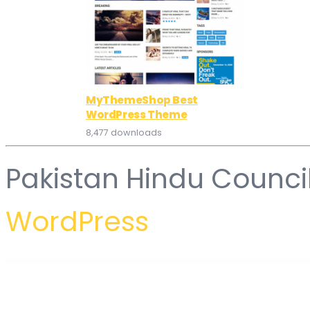
giriş
betzula
giriş
bahiscasino
giriş
avrupabet
avrupabet
giriş
alobet
alobet
giriş
restbet
restbet
giriş
http://mikefreemanministries.com/
MyThemeShop Best
giriş
https://tr.romabet-
WordPress Theme
sanal-
8,477 downloads
orjinal1.vip/
https://plan-
reprise-
Pakistan Hindu Counci
activite.com/
https://plan-
reprise-
WordPress
activite.com/
giriş
https://tr.betplay-
sanal-
orjinal.vip/
https://dentalcaremichalin.pl/
WordPress Hub
Pixelo - Digital Agency Elementor Template Kit
PixelPhoto – The Ultimate Image Sharing & Photo Social Network Platform
Pixelpiernyc - Portfolio Creative Agency Freelancer WordPress Theme
PixelYourSite Pro
giriş
https://tr.editorbet-
sanal-