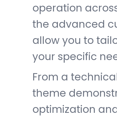
operation across
giriş
Betzula
Betzula
giriş
meybet
meybet
giriş
Atlasbet
Atlasbet
the advanced cu
giriş
betnis
giriş
jokerbet
allow you to tail
giriş
millibahis
giriş
jasminbet
giriş
pulibet
your specific ne
giriş
pulibet
giriş
holiganbet
giriş
pusulabet
From a technical
giriş
cratosroyalbet
giriş
dedebet
theme demonstr
giriş
betplay
betplay
giriş
Festwin
giriş
jasminbet
optimization and
giriş
biabet
giriş
Grandpashabet