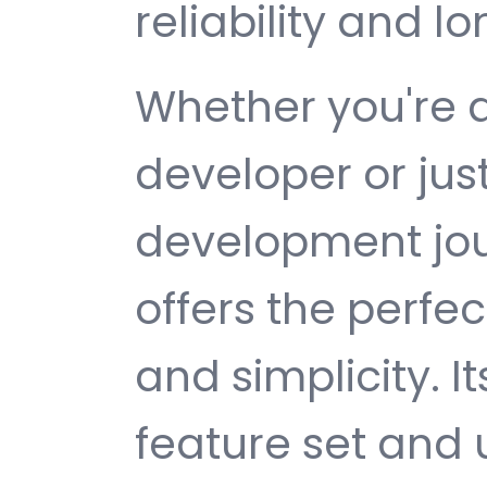
giriş
amgbahis
amgbahis
reliability and 
giriş
alobet
giriş
restbet
restbet
giriş
norabahis
Whether you're 
giriş
Kalebet
Kalebet
giriş
Netbahis
Netbahis
developer or jus
giriş
Teosbet
Teosbet
giriş
grandbetting
grandbetting
giriş
Amgbahis
Amgbahis
development jou
giriş
Romabet
Romabet
giriş
Teosbet
Teosbet
offers the perfe
giriş
Betplay
Betplay
giriş
Enjoybet
Enjoybet
giriş
Editorbet
Editorbet
and simplicity. 
giriş
Vegabet
Vegabet
giriş
Sonbahis
Sonbahis
feature set and 
giriş
aresbet
aresbet
aresbet
giriş
aresbet