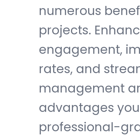
giriş
alobet
alobet
numerous benefi
giriş
avrupabet
avrupabet
giriş
restbet
giriş
Betbigo
Betbigo
projects. Enhan
giriş
Kalebet
Kalebet
giriş
Teosbet
Teosbet
engagement, im
giriş
Amgbahis
Amgbahis
giriş
Royalbet
Royalbet
giriş
Jokerbet
Jokerbet
rates, and strea
giriş
Vegabet
Vegabet
giriş
Betzula
Betzula
management are 
giriş
Editörbet
Editörbet
giriş
romabet
giriş
norabahis
advantages you 
giriş
enbet
enbet
giriş
bahiscasino
bahiscasino
professional-gr
giriş
pokerklas
pokerklas
giriş
betzula
betzula