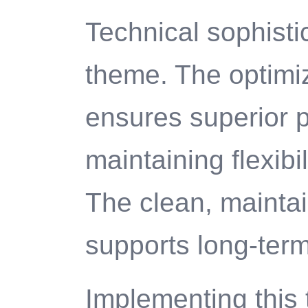
giriş
Betzula
Betzula
Technical sophistic
giriş
meybet
meybet
giriş
Atlasbet
Atlasbet
theme. The optimi
giriş
betnis
giriş
jokerbet
giriş
millibahis
ensures superior 
giriş
jasminbet
giriş
pulibet
maintaining flexibi
giriş
pulibet
giriş
holiganbet
giriş
pusulabet
The clean, mainta
giriş
cratosroyalbet
giriş
dedebet
supports long-ter
giriş
betplay
betplay
giriş
Festwin
giriş
jasminbet
Implementing this
giriş
biabet
giriş
Grandpashabet