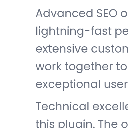
giriş
Betzula
Betzula
Advanced SEO op
giriş
meybet
meybet
giriş
Atlasbet
Atlasbet
lightning-fast 
giriş
betnis
giriş
jokerbet
giriş
millibahis
extensive custom
giriş
jasminbet
giriş
pulibet
work together to
giriş
pulibet
giriş
holiganbet
giriş
pusulabet
exceptional user
giriş
cratosroyalbet
giriş
dedebet
giriş
betplay
betplay
Technical excelle
giriş
Festwin
giriş
jasminbet
this plugin. The
giriş
biabet
giriş
Grandpashabet