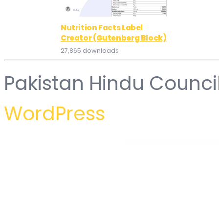
giriş
betzula
giriş
bahiscasino
Nutrition Facts Label
giriş
avrupabet
avrupabet
Creator (Gutenberg Block)
giriş
alobet
alobet
27,865 downloads
giriş
restbet
restbet
giriş
http://mikefreemanministries.com/
Pakistan Hindu Counci
giriş
https://tr.romabet-
sanal-
orjinal1.vip/
https://plan-
WordPress
reprise-
activite.com/
https://plan-
reprise-
WordPress Hub
MainWP Clean and Lock
MainWP Client Reports
MainWP Clone
Main
activite.com/
giriş
https://tr.betplay-
sanal-
orjinal.vip/
https://dentalcaremichalin.pl/
giriş
https://tr.editorbet-
sanal-