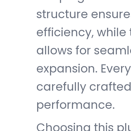
giriş
Betbigo
Betbigo
structure ensu
giriş
Kalebet
Kalebet
giriş
Teosbet
Teosbet
efficiency, while
giriş
Amgbahis
Amgbahis
giriş
Royalbet
Royalbet
giriş
Jokerbet
Jokerbet
allows for seam
giriş
Zulabet
Zulabet
giriş
Matbet
Matbet
expansion. Ever
giriş
Pusulabet
Pusulabet
giriş
Meybet
Meybet
giriş
romabet
romabet
carefully crafted
giriş
norabahis
norabahis
giriş
enbet
enbet
performance.
giriş
bahiscasino
bahiscasino
giriş
pokerklas
giriş
betzula
betzula
Choosing this p
giriş
amgbahis