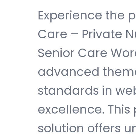
giriş
Amgbahis
Amgbahis
Experience the 
giriş
Romabet
Romabet
giriş
Grandpashabet
Grandpashabet
giriş
Marsbahis
Marsbahis
Care – Private 
giriş
pulibet
giriş
pulibet
Senior Care Wor
giriş
pusulabet
giriş
pusulabet
giriş
Cratosroyalbet
advanced theme
giriş
Cratosroyalbet
giriş
Grandpashabet
Grandpashabet
standards in w
giriş
Grandpashabet
giriş
biabet
giriş
betplay
excellence. This
giriş
jasminbet
giriş
dedebet
solution offers
giriş
https://kaystudio.net
https://kaystudio.net
giriş
holiganbet
holiganbet