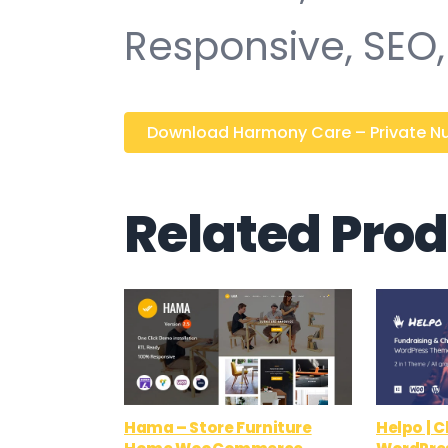
giriş
Atlasbet
Atlasbet
giriş
Atlasbet
Atlasbet
Responsive, SEO, 
giriş
romabet
romabet
giriş
norabahis
norabahis
giriş
enbet
enbet
giriş
amgbahis
amgbahis
Download Harmony Care – Private Nurs
giriş
pokerklas
pokerklas
giriş
betzula
betzula
giriş
bahiscasino
bahiscasino
Related Pro
giriş
avrupabet
avrupabet
giriş
alobet
alobet
giriş
restbet
restbet
giriş
Kalebet
Kalebet
giriş
Betbigo
Betbigo
giriş
Teosbet
Teosbet
giriş
Amgbahis
Amgbahis
giriş
Royalbet
Royalbet
Hama – Store Furniture
Helpo | C
giriş
Jokerbet
Jokerbet