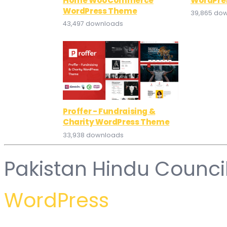
Home WooCommerce
WordPre
giriş
Vegabet
Vegabet
WordPress Theme
39,865 do
giriş
Betzula
Betzula
43,497 downloads
giriş
Meybet
Meybet
giriş
Kalebet
Kalebet
giriş
Betbigo
Betbigo
giriş
Teosbet
Teosbet
giriş
Vegabet
Vegabet
giriş
Restbet
Proffer - Fundraising &
Restbet
Charity WordPress Theme
giriş
Betplay
Betplay
33,938 downloads
giriş
Efesbet
Efesbet
giriş
Enjoybet
Pakistan Hindu Counci
giriş
romabet
romabet
giriş
norabahis
norabahis
WordPress
giriş
enbet
enbet
giriş
pulibet
giriş
pokerklas
pokerklas