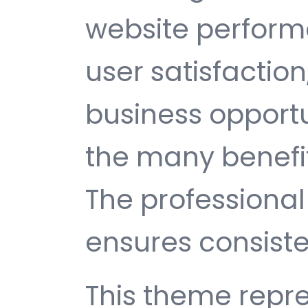
giriş
alobet
alobet
giriş
avrupabet
avrupabet
website perfor
giriş
restbet
giriş
Betbigo
Betbigo
user satisfactio
giriş
Kalebet
Kalebet
giriş
Teosbet
Teosbet
business opport
giriş
Amgbahis
Amgbahis
giriş
Royalbet
Royalbet
giriş
Jokerbet
Jokerbet
the many benefit
giriş
Vegabet
Vegabet
giriş
Betzula
Betzula
The professiona
giriş
Editörbet
Editörbet
giriş
romabet
giriş
norabahis
ensures consisten
giriş
enbet
enbet
giriş
bahiscasino
bahiscasino
giriş
pokerklas
pokerklas
This theme repre
giriş
betzula
betzula