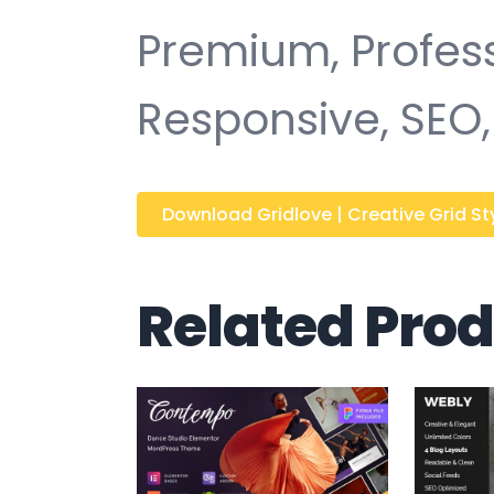
giriş
Vegabet
Vegabet
Premium, Profess
giriş
Betzula
Betzula
giriş
Meybet
Meybet
giriş
Kalebet
Kalebet
Responsive, SEO, 
giriş
Betbigo
Betbigo
giriş
Teosbet
Teosbet
giriş
Vegabet
Vegabet
Download Gridlove | Creative Grid Styl
giriş
Restbet
Restbet
giriş
Betplay
Betplay
Related Pro
giriş
Efesbet
Efesbet
giriş
Enjoybet
giriş
romabet
romabet
giriş
norabahis
norabahis
giriş
enbet
enbet
giriş
pulibet
giriş
pokerklas
pokerklas