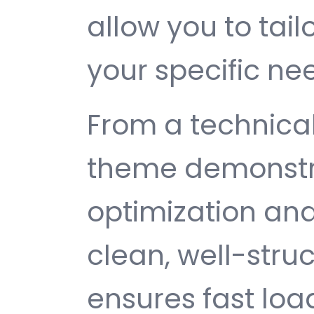
allow you to tail
giriş
Betbigo
Betbigo
giriş
Kalebet
Kalebet
giriş
Teosbet
Teosbet
your specific ne
giriş
Amgbahis
Amgbahis
giriş
Royalbet
Royalbet
giriş
Jokerbet
Jokerbet
From a technical
giriş
Zulabet
Zulabet
giriş
Matbet
Matbet
giriş
Pusulabet
Pusulabet
theme demonstr
giriş
Meybet
Meybet
giriş
romabet
romabet
optimization and
giriş
norabahis
norabahis
giriş
enbet
enbet
clean, well-str
giriş
bahiscasino
bahiscasino
giriş
pokerklas
giriş
betzula
betzula
ensures fast loa
giriş
amgbahis