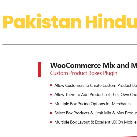
giriş
norabahis
norabahis
norabahis
giriş
Ultrabet
Ultrabet
Pakistan Hindu
giriş
Sonbahis
Sonbahis
giriş
Enjoybet
Enjoybet
giriş
Norabahis
Norabahis
giriş
Amgbahis
Amgbahis
giriş
Pokerklas
Pokerklas
giriş
Masterbetting
Masterbetting
giriş
Betgar
Betgar
giriş
Romabet
Romabet
giriş
Marsbahis
Marsbahis
giriş
Atmbahis
Atmbahis
giriş
Meritking
Meritking
giriş
betnis
giriş
efesbet
efesbet
giriş
marsbahis
giriş
holiganbet
holiganbet
giriş
maksibet
maksibet