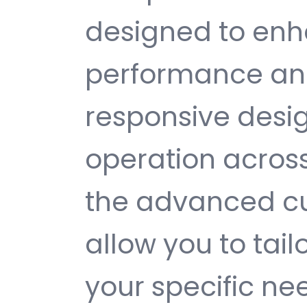
giriş
Betzula
Betzula
designed to enh
giriş
meybet
meybet
giriş
Atlasbet
Atlasbet
performance and
giriş
betnis
giriş
jokerbet
giriş
millibahis
responsive desi
giriş
jasminbet
giriş
pulibet
operation across
giriş
pulibet
giriş
holiganbet
giriş
pusulabet
the advanced cu
giriş
cratosroyalbet
giriş
dedebet
allow you to tail
giriş
betplay
betplay
giriş
Festwin
giriş
jasminbet
your specific ne
giriş
biabet
giriş
Grandpashabet