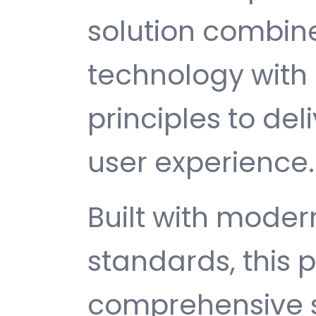
giriş
bahiscasino
bahiscasino
solution combin
giriş
romabet
romabet
giriş
norabahis
norabahis
technology with 
giriş
enbet
enbet
giriş
amgbahis
amgbahis
giriş
pokerklas
pokerklas
principles to del
giriş
betzula
betzula
giriş
bahiscasino
bahiscasino
user experience.
giriş
avrupabet
avrupabet
giriş
alobet
alobet
giriş
restbet
restbet
Built with mode
giriş
Betbigo
Betbigo
giriş
Kalebet
Kalebet
giriş
Amgbahis
Amgbahis
standards, this p
giriş
Royalbet
Royalbet
giriş
Teosbet
Teosbet
comprehensive s
giriş
Jokerbet
Jokerbet
giriş
Vegabet
Vegabet