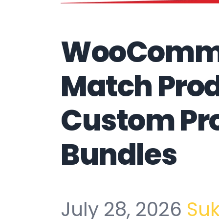
giriş
alobet
alobet
giriş
hiltonbet
hiltonbet
giriş
imajbet
imajbet
WooComme
giriş
kulisbet
kulisbet
giriş
jokerbet
giriş
pulibet
Match Prod
giriş
pulibet
giriş
pusulabet
giriş
pusulabet
Custom Pr
giriş
Cratosroyalbet
giriş
Cratosroyalbet
Bundles
giriş
Grandpashabet
giriş
Grandpashabet
giriş
biabet
giriş
betplay
giriş
jasminbet
July 28, 2026
Su
giriş
Festwin
Festwin
giriş
Restbet
Restbet