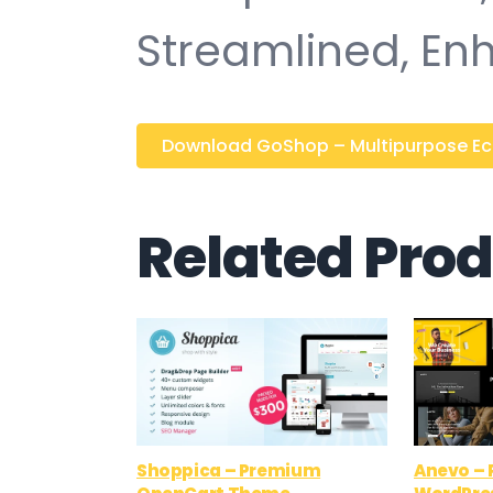
giriş
Atlasbet
Atlasbet
giriş
Atlasbet
Atlasbet
Streamlined, Enh
giriş
romabet
romabet
giriş
norabahis
norabahis
giriş
enbet
enbet
giriş
amgbahis
amgbahis
Download GoShop – Multipurpose Ec
giriş
pokerklas
pokerklas
giriş
betzula
betzula
giriş
bahiscasino
bahiscasino
Related Pro
giriş
avrupabet
avrupabet
giriş
alobet
alobet
giriş
restbet
restbet
giriş
Kalebet
Kalebet
giriş
Betbigo
Betbigo
giriş
Teosbet
Teosbet
giriş
Amgbahis
Amgbahis
giriş
Royalbet
Royalbet
Shoppica – Premium
Anevo – 
giriş
Jokerbet
Jokerbet