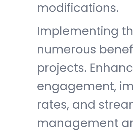
giriş
alobet
alobet
modifications.
giriş
avrupabet
avrupabet
giriş
restbet
giriş
Betbigo
Betbigo
Implementing thi
giriş
Kalebet
Kalebet
giriş
Teosbet
Teosbet
numerous benefi
giriş
Amgbahis
Amgbahis
giriş
Royalbet
Royalbet
giriş
Jokerbet
Jokerbet
projects. Enhan
giriş
Vegabet
Vegabet
giriş
Betzula
Betzula
engagement, im
giriş
Editörbet
Editörbet
giriş
romabet
giriş
norabahis
rates, and strea
giriş
enbet
enbet
giriş
bahiscasino
bahiscasino
management are 
giriş
pokerklas
pokerklas
giriş
betzula
betzula