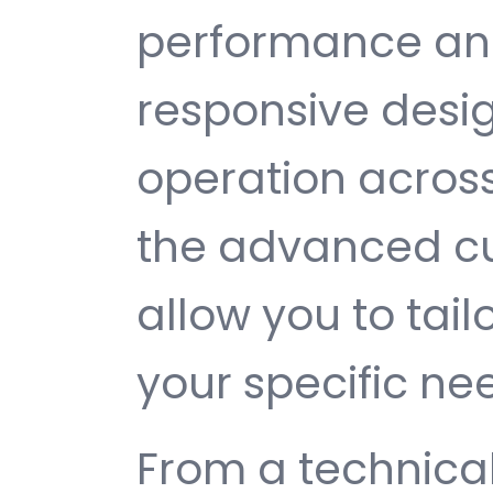
giriş
Betzula
Betzula
performance and
giriş
meybet
meybet
giriş
Atlasbet
Atlasbet
responsive desi
giriş
betnis
giriş
jokerbet
operation across
giriş
millibahis
giriş
jasminbet
giriş
pulibet
the advanced cu
giriş
pulibet
giriş
holiganbet
allow you to tail
giriş
pusulabet
giriş
cratosroyalbet
giriş
dedebet
your specific ne
giriş
betplay
betplay
giriş
Festwin
giriş
jasminbet
From a technical
giriş
biabet
giriş
Grandpashabet