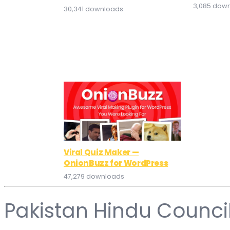
giriş
betzula
3,085 dow
30,341 downloads
giriş
bahiscasino
giriş
avrupabet
avrupabet
giriş
alobet
alobet
giriş
restbet
restbet
giriş
http://mikefreemanministries.com/
giriş
https://tr.romabet-
sanal-
orjinal1.vip/
https://plan-
reprise-
activite.com/
https://plan-
reprise-
Viral Quiz Maker —
activite.com/
OnionBuzz for WordPress
giriş
https://tr.betplay-
47,279 downloads
sanal-
orjinal.vip/
https://dentalcaremichalin.pl/
Pakistan Hindu Counci
giriş
https://tr.editorbet-
sanal-