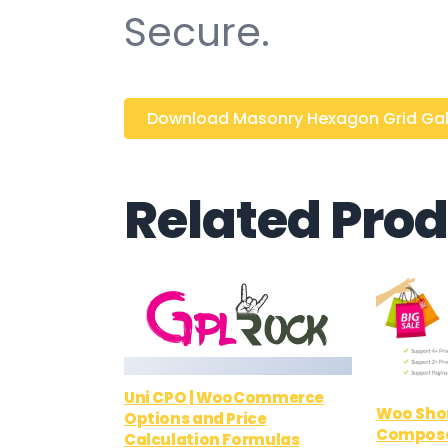
giriş
Vegabet
Vegabet
Secure.
giriş
Betzula
Betzula
giriş
Meybet
Meybet
giriş
Kalebet
Kalebet
giriş
Betbigo
Betbigo
Download Masonry Hexagon Grid Galler
giriş
Teosbet
Teosbet
giriş
Vegabet
Vegabet
Related Pro
giriş
Restbet
Restbet
giriş
Betplay
Betplay
giriş
Efesbet
Efesbet
giriş
Enjoybet
giriş
romabet
romabet
giriş
norabahis
norabahis
giriş
enbet
enbet
Uni CPO | WooCommerce
giriş
pulibet
Woo Shor
Options and Price
giriş
pokerklas
pokerklas
Compos
Calculation Formulas