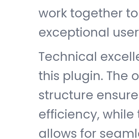
giriş
Betbigo
Betbigo
work together to
giriş
Kalebet
Kalebet
giriş
Teosbet
Teosbet
exceptional user
giriş
Amgbahis
Amgbahis
giriş
Royalbet
Royalbet
giriş
Jokerbet
Jokerbet
Technical excelle
giriş
Zulabet
Zulabet
giriş
Matbet
Matbet
giriş
Pusulabet
Pusulabet
this plugin. The
giriş
Meybet
Meybet
giriş
romabet
romabet
structure ensu
giriş
norabahis
norabahis
giriş
enbet
enbet
giriş
bahiscasino
bahiscasino
efficiency, while
giriş
pokerklas
giriş
betzula
betzula
allows for seam
giriş
amgbahis