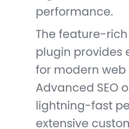
giriş
Betzula
Betzula
performance.
giriş
meybet
meybet
giriş
Atlasbet
Atlasbet
giriş
betnis
The feature-rich 
giriş
jokerbet
giriş
millibahis
plugin provides
giriş
jasminbet
giriş
pulibet
giriş
pulibet
for modern web
giriş
holiganbet
giriş
pusulabet
Advanced SEO op
giriş
cratosroyalbet
giriş
dedebet
giriş
betplay
betplay
lightning-fast 
giriş
Festwin
giriş
jasminbet
extensive custom
giriş
biabet
giriş
Grandpashabet