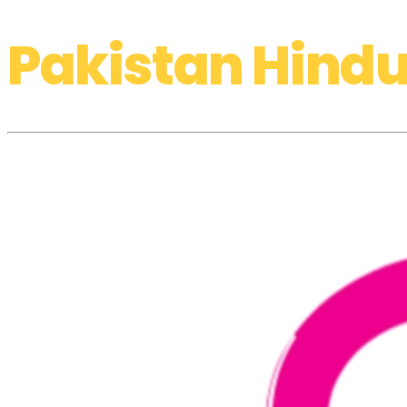
giriş
norabahis
norabahis
norabahis
giriş
Ultrabet
Ultrabet
Pakistan Hindu
giriş
Sonbahis
Sonbahis
giriş
Enjoybet
Enjoybet
giriş
Norabahis
Norabahis
giriş
Amgbahis
Amgbahis
giriş
Pokerklas
Pokerklas
giriş
Masterbetting
Masterbetting
giriş
Betgar
Betgar
giriş
Romabet
Romabet
giriş
Marsbahis
Marsbahis
giriş
Atmbahis
Atmbahis
giriş
Meritking
Meritking
giriş
betnis
giriş
efesbet
efesbet
giriş
marsbahis
giriş
holiganbet
holiganbet
giriş
maksibet
maksibet