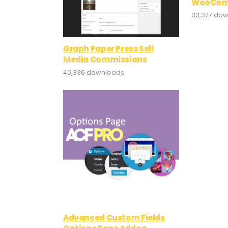
WooComm
giriş
betzula
33,377 do
giriş
bahiscasino
giriş
avrupabet
avrupabet
giriş
alobet
alobet
Graph Paper Press Sell
giriş
restbet
restbet
Media Commissions
giriş
http://mikefreemanministries.com/
40,336 downloads
giriş
https://tr.romabet-
sanal-
orjinal1.vip/
https://plan-
reprise-
activite.com/
https://plan-
reprise-
activite.com/
giriş
https://tr.betplay-
sanal-
orjinal.vip/
https://dentalcaremichalin.pl/
giriş
https://tr.editorbet-
Advanced Custom Fields
sanal-