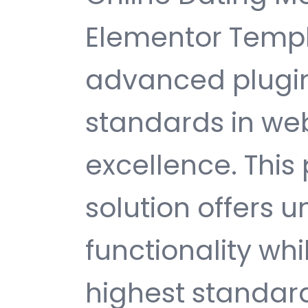
giriş
bahiscasino
bahiscasino
Elementor Templa
giriş
romabet
romabet
giriş
norabahis
norabahis
giriş
enbet
enbet
advanced plugin
giriş
amgbahis
amgbahis
giriş
pokerklas
pokerklas
standards in w
giriş
betzula
betzula
giriş
bahiscasino
bahiscasino
giriş
avrupabet
avrupabet
excellence. This
giriş
alobet
alobet
giriş
restbet
restbet
solution offers
giriş
Betbigo
Betbigo
giriş
Kalebet
Kalebet
giriş
Amgbahis
Amgbahis
functionality wh
giriş
Royalbet
Royalbet
giriş
Teosbet
Teosbet
highest standard
giriş
Jokerbet
Jokerbet
giriş
Vegabet
Vegabet