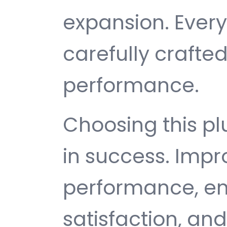
giriş
alobet
alobet
giriş
avrupabet
avrupabet
expansion. Ever
giriş
restbet
giriş
Betbigo
Betbigo
carefully crafted
giriş
Kalebet
Kalebet
giriş
Teosbet
Teosbet
giriş
Amgbahis
Amgbahis
performance.
giriş
Royalbet
Royalbet
giriş
Jokerbet
Jokerbet
giriş
Vegabet
Vegabet
Choosing this p
giriş
Betzula
Betzula
giriş
Editörbet
Editörbet
in success. Imp
giriş
romabet
giriş
norabahis
giriş
enbet
enbet
performance, e
giriş
bahiscasino
bahiscasino
giriş
pokerklas
pokerklas
satisfaction, an
giriş
betzula
betzula