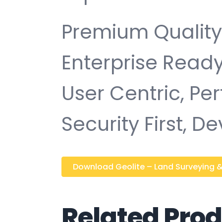
giriş
Atlasbet
Atlasbet
giriş
Atlasbet
Atlasbet
Premium Quality,
giriş
romabet
romabet
giriş
norabahis
norabahis
giriş
enbet
enbet
Enterprise Ready
giriş
amgbahis
amgbahis
giriş
pokerklas
pokerklas
User Centric, P
giriş
betzula
betzula
giriş
bahiscasino
bahiscasino
giriş
avrupabet
avrupabet
Security First, D
giriş
alobet
alobet
giriş
restbet
restbet
giriş
Kalebet
Kalebet
giriş
Betbigo
Betbigo
Download Geolite – Land Surveying &
giriş
Teosbet
Teosbet
giriş
Amgbahis
Amgbahis
giriş
Royalbet
Royalbet
Related Pro
giriş
Jokerbet
Jokerbet