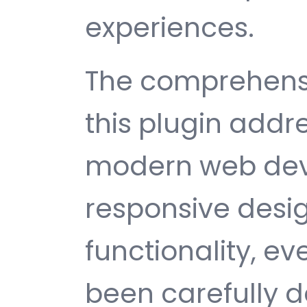
giriş
Betzula
Betzula
experiences.
giriş
meybet
meybet
giriş
Atlasbet
Atlasbet
giriş
betnis
The comprehensi
giriş
jokerbet
giriş
millibahis
this plugin addr
giriş
jasminbet
giriş
pulibet
giriş
pulibet
modern web dev
giriş
holiganbet
giriş
pusulabet
responsive desi
giriş
cratosroyalbet
giriş
dedebet
giriş
betplay
betplay
functionality, e
giriş
Festwin
giriş
jasminbet
been carefully d
giriş
biabet
giriş
Grandpashabet