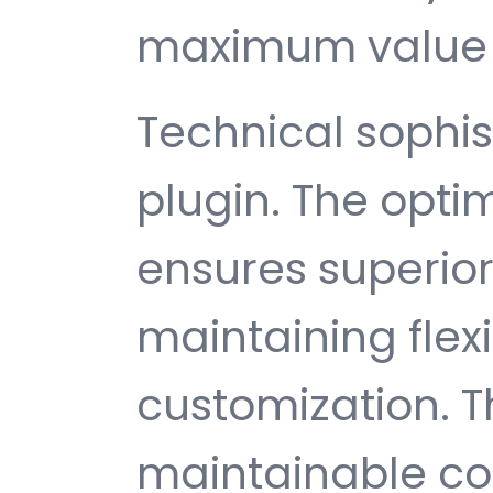
giriş
Betbigo
Betbigo
maximum value 
giriş
Kalebet
Kalebet
giriş
Teosbet
Teosbet
giriş
Amgbahis
Amgbahis
Technical sophist
giriş
Royalbet
Royalbet
giriş
Jokerbet
Jokerbet
plugin. The opti
giriş
Zulabet
Zulabet
giriş
Matbet
Matbet
giriş
Pusulabet
Pusulabet
ensures superio
giriş
Meybet
Meybet
giriş
romabet
romabet
maintaining flexib
giriş
norabahis
norabahis
giriş
enbet
enbet
giriş
bahiscasino
bahiscasino
customization. T
giriş
pokerklas
giriş
betzula
betzula
maintainable c
giriş
amgbahis