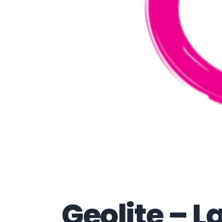
giriş
alobet
alobet
giriş
hiltonbet
hiltonbet
giriş
imajbet
imajbet
giriş
kulisbet
kulisbet
giriş
jokerbet
giriş
pulibet
giriş
pulibet
giriş
pusulabet
giriş
pusulabet
giriş
Cratosroyalbet
giriş
Cratosroyalbet
giriş
Grandpashabet
giriş
Grandpashabet
giriş
biabet
giriş
betplay
giriş
jasminbet
Geolite – 
giriş
Festwin
Festwin
giriş
Restbet
Restbet