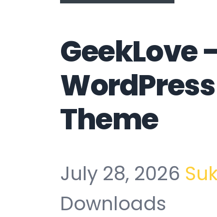
giriş
alobet
alobet
giriş
hiltonbet
hiltonbet
giriş
imajbet
imajbet
GeekLove –
giriş
kulisbet
kulisbet
giriş
jokerbet
giriş
pulibet
WordPress
giriş
pulibet
giriş
pusulabet
giriş
pusulabet
Theme
giriş
Cratosroyalbet
giriş
Cratosroyalbet
giriş
Grandpashabet
giriş
Grandpashabet
giriş
biabet
July 28, 2026
Su
giriş
betplay
giriş
jasminbet
Downloads
giriş
Festwin
Festwin
giriş
Restbet
Restbet