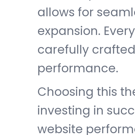
giriş
Betbigo
Betbigo
allows for seam
giriş
Kalebet
Kalebet
giriş
Teosbet
Teosbet
expansion. Ever
giriş
Amgbahis
Amgbahis
giriş
Royalbet
Royalbet
carefully crafted
giriş
Jokerbet
Jokerbet
giriş
Zulabet
Zulabet
giriş
Matbet
Matbet
performance.
giriş
Pusulabet
Pusulabet
giriş
Meybet
Meybet
giriş
romabet
romabet
Choosing this 
giriş
norabahis
norabahis
giriş
enbet
enbet
giriş
bahiscasino
bahiscasino
investing in suc
giriş
pokerklas
giriş
betzula
betzula
website perfor
giriş
amgbahis