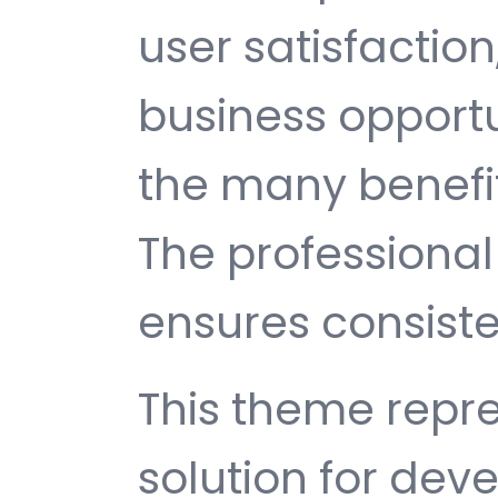
giriş
alobet
alobet
giriş
avrupabet
avrupabet
user satisfactio
giriş
restbet
giriş
Betbigo
Betbigo
business opport
giriş
Kalebet
Kalebet
giriş
Teosbet
Teosbet
the many benefit
giriş
Amgbahis
Amgbahis
giriş
Royalbet
Royalbet
giriş
Jokerbet
Jokerbet
The professiona
giriş
Vegabet
Vegabet
giriş
Betzula
Betzula
ensures consisten
giriş
Editörbet
Editörbet
giriş
romabet
giriş
norabahis
giriş
enbet
enbet
This theme repre
giriş
bahiscasino
bahiscasino
giriş
pokerklas
pokerklas
solution for de
giriş
betzula
betzula