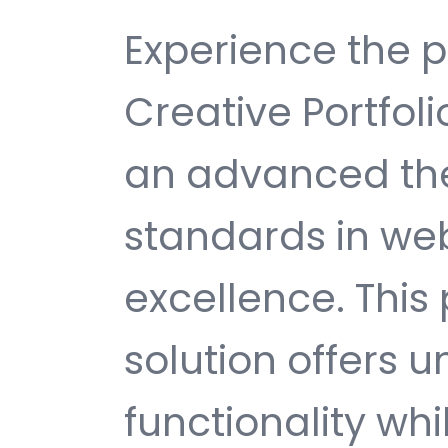
giriş
Amgbahis
Amgbahis
Experience the p
giriş
Romabet
Romabet
giriş
Grandpashabet
Grandpashabet
giriş
Marsbahis
Marsbahis
Creative Portfol
giriş
pulibet
giriş
pulibet
an advanced th
giriş
pusulabet
giriş
pusulabet
giriş
Cratosroyalbet
standards in w
giriş
Cratosroyalbet
giriş
Grandpashabet
Grandpashabet
excellence. This
giriş
Grandpashabet
giriş
biabet
giriş
betplay
solution offers
giriş
jasminbet
giriş
dedebet
functionality wh
giriş
https://kaystudio.net
https://kaystudio.net
giriş
holiganbet
holiganbet