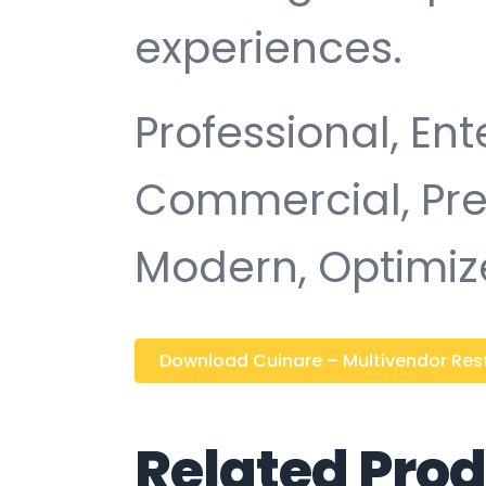
giriş
amgbahis
amgbahis
giriş
alobet
experiences.
giriş
restbet
restbet
giriş
norabahis
giriş
Kalebet
Kalebet
Professional, Ent
giriş
Netbahis
Netbahis
giriş
Teosbet
Teosbet
Commercial, Pr
giriş
grandbetting
grandbetting
giriş
Amgbahis
Amgbahis
giriş
Romabet
Romabet
Modern, Optimiz
giriş
Teosbet
Teosbet
giriş
Betplay
Betplay
giriş
Enjoybet
Enjoybet
giriş
Editorbet
Editorbet
Download Cuinare – Multivendor Resta
giriş
Vegabet
Vegabet
giriş
Sonbahis
Sonbahis
giriş
aresbet
aresbet
aresbet
Related Pro
giriş
aresbet