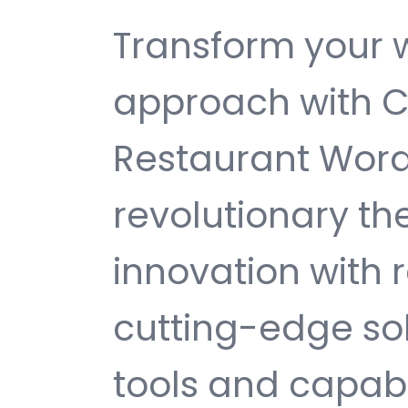
giriş
Amgbahis
Amgbahis
Transform your
giriş
Romabet
Romabet
giriş
Grandpashabet
Grandpashabet
giriş
Marsbahis
Marsbahis
approach with C
giriş
pulibet
giriş
pulibet
Restaurant Word
giriş
pusulabet
giriş
pusulabet
giriş
Cratosroyalbet
revolutionary t
giriş
Cratosroyalbet
giriş
Grandpashabet
Grandpashabet
innovation with re
giriş
Grandpashabet
giriş
biabet
giriş
betplay
cutting-edge sol
giriş
jasminbet
giriş
dedebet
tools and capabi
giriş
https://kaystudio.net
https://kaystudio.net
giriş
holiganbet
holiganbet