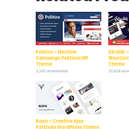
giriş
Atlasbet
Atlasbet
giriş
Atlasbet
Atlasbet
giriş
romabet
romabet
giriş
norabahis
norabahis
giriş
enbet
enbet
giriş
amgbahis
amgbahis
giriş
pokerklas
pokerklas
giriş
betzula
betzula
Politics – Election
Strollik 
Campaign Political WP
WooCom
giriş
bahiscasino
bahiscasino
Theme
Theme
giriş
avrupabet
avrupabet
3,202 downloads
20,929 do
giriş
alobet
alobet
giriş
restbet
restbet
giriş
Kalebet
Kalebet
giriş
Betbigo
Betbigo
giriş
Teosbet
Teosbet
giriş
Amgbahis
Amgbahis
giriş
Royalbet
Royalbet
Roph – Creative Ajax
giriş
Jokerbet
Jokerbet
Portfolio WordPress Theme