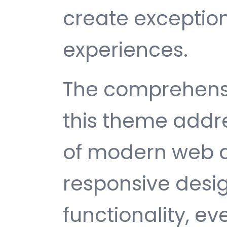
giriş
bahiscasino
bahiscasino
create exception
giriş
romabet
romabet
giriş
norabahis
norabahis
experiences.
giriş
enbet
enbet
giriş
amgbahis
amgbahis
giriş
pokerklas
pokerklas
The comprehensi
giriş
betzula
betzula
giriş
bahiscasino
bahiscasino
giriş
avrupabet
avrupabet
this theme addr
giriş
alobet
alobet
giriş
restbet
restbet
of modern web 
giriş
Betbigo
Betbigo
giriş
Kalebet
Kalebet
giriş
Amgbahis
Amgbahis
responsive desi
giriş
Royalbet
Royalbet
giriş
Teosbet
Teosbet
functionality, e
giriş
Jokerbet
Jokerbet
giriş
Vegabet
Vegabet