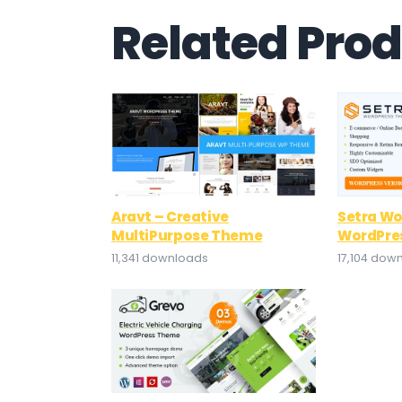
giriş
Vegabet
Vegabet
Related Pro
giriş
Betzula
Betzula
giriş
Meybet
Meybet
giriş
Kalebet
Kalebet
giriş
Betbigo
Betbigo
giriş
Teosbet
Teosbet
giriş
Vegabet
Vegabet
giriş
Restbet
Restbet
Aravt – Creative
Setra W
giriş
Betplay
Betplay
MultiPurpose Theme
WordPre
giriş
Efesbet
Efesbet
11,341 downloads
17,104 dow
giriş
Enjoybet
giriş
romabet
romabet
giriş
norabahis
norabahis
giriş
enbet
enbet
giriş
pulibet
giriş
pokerklas
pokerklas