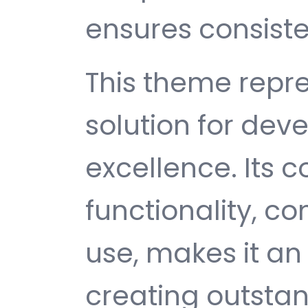
giriş
amgbahis
amgbahis
ensures consisten
giriş
alobet
giriş
restbet
restbet
giriş
norabahis
giriş
Kalebet
Kalebet
This theme repre
giriş
Netbahis
Netbahis
giriş
Teosbet
Teosbet
solution for de
giriş
grandbetting
grandbetting
giriş
Amgbahis
Amgbahis
giriş
Romabet
Romabet
excellence. Its
giriş
Teosbet
Teosbet
giriş
Betplay
Betplay
functionality, c
giriş
Enjoybet
Enjoybet
giriş
Editorbet
Editorbet
use, makes it an 
giriş
Vegabet
Vegabet
giriş
Sonbahis
Sonbahis
giriş
aresbet
aresbet
aresbet
creating outsta
giriş
aresbet