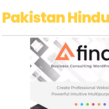
giriş
norabahis
norabahis
norabahis
giriş
Ultrabet
Ultrabet
Pakistan Hindu
giriş
Sonbahis
Sonbahis
giriş
Enjoybet
Enjoybet
giriş
Norabahis
Norabahis
giriş
Amgbahis
Amgbahis
giriş
Pokerklas
Pokerklas
giriş
Masterbetting
Masterbetting
giriş
Betgar
Betgar
giriş
Romabet
Romabet
giriş
Marsbahis
Marsbahis
giriş
Atmbahis
Atmbahis
giriş
Meritking
Meritking
giriş
betnis
giriş
efesbet
efesbet
giriş
marsbahis
giriş
holiganbet
holiganbet
giriş
maksibet
maksibet