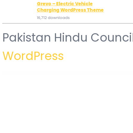
giriş
betzula
Grevo – Electric Vehicle
giriş
bahiscasino
Charging WordPress Theme
giriş
avrupabet
avrupabet
16,712 downloads
giriş
alobet
alobet
giriş
restbet
restbet
Pakistan Hindu Counci
giriş
http://mikefreemanministries.com/
giriş
https://tr.romabet-
WordPress
sanal-
orjinal1.vip/
https://plan-
reprise-
WordPress Hub
Detox – Data Science & Analytics WordPress Theme
DEVA – Fashion Store WooCommerce Elementor Template Kit
DevBox — Creative Digital Agency Elementor Template Kit
DevFox – IT Solutions and Services WordP
activite.com/
https://plan-
reprise-
activite.com/
giriş
https://tr.betplay-
sanal-
orjinal.vip/
https://dentalcaremichalin.pl/
giriş
https://tr.editorbet-
sanal-