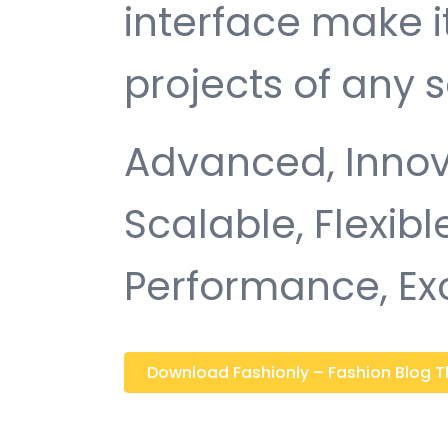
giriş
Atlasbet
Atlasbet
interface make i
giriş
Atlasbet
Atlasbet
giriş
romabet
romabet
projects of any s
giriş
norabahis
norabahis
giriş
enbet
enbet
giriş
amgbahis
amgbahis
Advanced, Innovat
giriş
pokerklas
pokerklas
giriş
betzula
betzula
giriş
bahiscasino
bahiscasino
Scalable, Flexible
giriş
avrupabet
avrupabet
giriş
alobet
alobet
Performance, Ex
giriş
restbet
restbet
giriş
Kalebet
Kalebet
giriş
Betbigo
Betbigo
giriş
Teosbet
Teosbet
Download Fashionly – Fashion Blog The
giriş
Amgbahis
Amgbahis
giriş
Royalbet
Royalbet
giriş
Jokerbet
Jokerbet