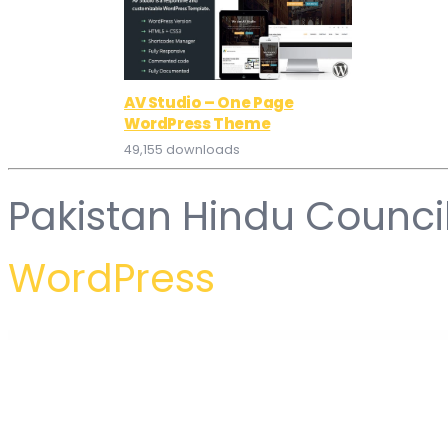
giriş
betzula
giriş
bahiscasino
giriş
avrupabet
avrupabet
giriş
alobet
alobet
AV Studio – One Page
giriş
restbet
restbet
WordPress Theme
giriş
http://mikefreemanministries.com/
49,155 downloads
giriş
https://tr.romabet-
sanal-
Pakistan Hindu Counci
orjinal1.vip/
https://plan-
reprise-
activite.com/
https://plan-
WordPress
reprise-
activite.com/
giriş
https://tr.betplay-
WordPress Hub
MaxiNet – Internet & IPTV Provider Elementor Template Kit
MaxShop – Electronics Store Elementor WooCommerce WordPress Theme (9+ Homepages, 2+ Mobile Layouts)
Maxus – Multipurpose eCommerce WordPress Theme
sanal-
orjinal.vip/
https://dentalcaremichalin.pl/
giriş
https://tr.editorbet-
sanal-