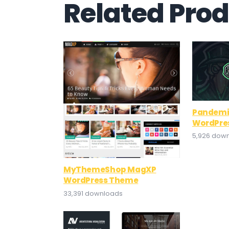
Related Pro
giriş
Vegabet
Vegabet
giriş
Betzula
Betzula
giriş
Meybet
Meybet
giriş
Kalebet
Kalebet
giriş
Betbigo
Betbigo
giriş
Teosbet
Teosbet
giriş
Vegabet
Vegabet
giriş
Restbet
Pandemi
Restbet
WordPre
giriş
Betplay
Betplay
5,926 dow
giriş
Efesbet
Efesbet
giriş
Enjoybet
giriş
romabet
romabet
MyThemeShop MagXP
WordPress Theme
giriş
norabahis
norabahis
33,391 downloads
giriş
enbet
enbet
giriş
pulibet
giriş
pokerklas
pokerklas