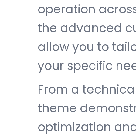
operation across
giriş
Betzula
Betzula
giriş
meybet
meybet
giriş
Atlasbet
Atlasbet
the advanced cu
giriş
betnis
giriş
jokerbet
allow you to tail
giriş
millibahis
giriş
jasminbet
giriş
pulibet
your specific ne
giriş
pulibet
giriş
holiganbet
giriş
pusulabet
From a technical
giriş
cratosroyalbet
giriş
dedebet
theme demonstr
giriş
betplay
betplay
giriş
Festwin
giriş
jasminbet
optimization and
giriş
biabet
giriş
Grandpashabet