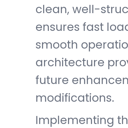
clean, well-str
giriş
Betbigo
Betbigo
giriş
Kalebet
Kalebet
giriş
Teosbet
Teosbet
ensures fast loa
giriş
Amgbahis
Amgbahis
giriş
Royalbet
Royalbet
smooth operatio
giriş
Jokerbet
Jokerbet
giriş
Zulabet
Zulabet
giriş
Matbet
Matbet
architecture provi
giriş
Pusulabet
Pusulabet
giriş
Meybet
Meybet
future enhance
giriş
romabet
romabet
giriş
norabahis
norabahis
giriş
enbet
enbet
modifications.
giriş
bahiscasino
bahiscasino
giriş
pokerklas
giriş
betzula
betzula
Implementing th
giriş
amgbahis