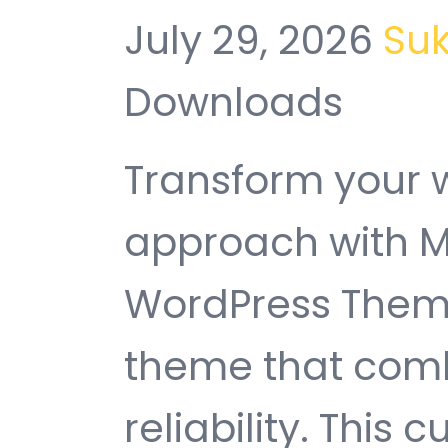
giriş
Amgbahis
Amgbahis
July 29, 2026
Su
giriş
Romabet
Romabet
giriş
Grandpashabet
Grandpashabet
Downloads
giriş
Marsbahis
Marsbahis
giriş
pulibet
giriş
pulibet
Transform your
giriş
pusulabet
giriş
pusulabet
giriş
Cratosroyalbet
approach with
giriş
Cratosroyalbet
giriş
Grandpashabet
Grandpashabet
WordPress Theme
giriş
Grandpashabet
giriş
biabet
giriş
betplay
theme that comb
giriş
jasminbet
giriş
dedebet
reliability. This
giriş
https://kaystudio.net
https://kaystudio.net
giriş
holiganbet
holiganbet