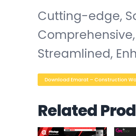
giriş
amgbahis
amgbahis
giriş
alobet
Cutting-edge, So
giriş
restbet
restbet
giriş
norabahis
Comprehensive, I
giriş
Kalebet
Kalebet
giriş
Netbahis
Netbahis
giriş
Teosbet
Teosbet
Streamlined, Enh
giriş
grandbetting
grandbetting
giriş
Amgbahis
Amgbahis
giriş
Romabet
Romabet
giriş
Teosbet
Teosbet
Download Emarat – Construction Word
giriş
Betplay
Betplay
giriş
Enjoybet
Enjoybet
giriş
Editorbet
Editorbet
Related Pro
giriş
Vegabet
Vegabet
giriş
Sonbahis
Sonbahis
giriş
aresbet
aresbet
aresbet
giriş
aresbet