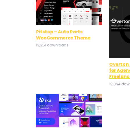
giriş
Atlasbet
Atlasbet
giriş
Atlasbet
Atlasbet
giriş
romabet
romabet
giriş
norabahis
norabahis
giriş
enbet
enbet
Pitstop – Auto Parts
giriş
amgbahis
amgbahis
WooCommerce Theme
giriş
pokerklas
pokerklas
13,251 downloads
giriş
betzula
betzula
giriş
bahiscasino
bahiscasino
Overton 
giriş
avrupabet
avrupabet
for Agen
giriş
alobet
alobet
Freelanc
giriş
restbet
restbet
19,064 do
giriş
Kalebet
Kalebet
giriş
Betbigo
Betbigo
giriş
Teosbet
Teosbet
giriş
Amgbahis
Amgbahis
giriş
Royalbet
Royalbet
giriş
Jokerbet
Jokerbet