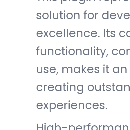
giriş
amgbahis
amgbahis
giriş
alobet
solution for de
giriş
restbet
restbet
giriş
norabahis
excellence. Its
giriş
Kalebet
Kalebet
giriş
Netbahis
Netbahis
giriş
Teosbet
Teosbet
functionality, c
giriş
grandbetting
grandbetting
giriş
Amgbahis
Amgbahis
use, makes it an 
giriş
Romabet
Romabet
giriş
Teosbet
Teosbet
giriş
Betplay
Betplay
creating outsta
giriş
Enjoybet
Enjoybet
giriş
Editorbet
Editorbet
experiences.
giriş
Vegabet
Vegabet
giriş
Sonbahis
Sonbahis
giriş
aresbet
aresbet
aresbet
High-performanc
giriş
aresbet