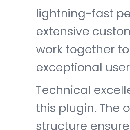
giriş
Betzula
Betzula
lightning-fast 
giriş
meybet
meybet
giriş
Atlasbet
Atlasbet
extensive custom
giriş
betnis
giriş
jokerbet
giriş
millibahis
work together to
giriş
jasminbet
giriş
pulibet
exceptional user
giriş
pulibet
giriş
holiganbet
giriş
pusulabet
Technical excelle
giriş
cratosroyalbet
giriş
dedebet
giriş
betplay
betplay
this plugin. The
giriş
Festwin
giriş
jasminbet
structure ensu
giriş
biabet
giriş
Grandpashabet