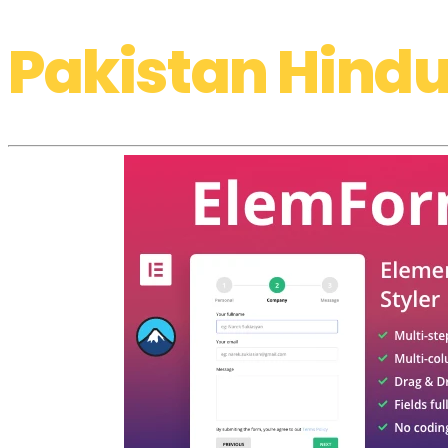
giriş
norabahis
norabahis
norabahis
giriş
Ultrabet
Ultrabet
Pakistan Hindu
giriş
Sonbahis
Sonbahis
giriş
Enjoybet
Enjoybet
giriş
Norabahis
Norabahis
giriş
Amgbahis
Amgbahis
giriş
Pokerklas
Pokerklas
giriş
Masterbetting
Masterbetting
giriş
Betgar
Betgar
giriş
Romabet
Romabet
giriş
Marsbahis
Marsbahis
giriş
Atmbahis
Atmbahis
giriş
Meritking
Meritking
giriş
betnis
giriş
efesbet
efesbet
giriş
marsbahis
giriş
holiganbet
holiganbet
giriş
maksibet
maksibet