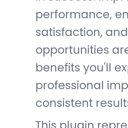
giriş
alobet
alobet
giriş
avrupabet
avrupabet
performance, e
giriş
restbet
giriş
Betbigo
Betbigo
satisfaction, an
giriş
Kalebet
Kalebet
giriş
Teosbet
Teosbet
giriş
Amgbahis
Amgbahis
opportunities a
giriş
Royalbet
Royalbet
giriş
Jokerbet
Jokerbet
benefits you'll e
giriş
Vegabet
Vegabet
giriş
Betzula
Betzula
giriş
Editörbet
Editörbet
professional im
giriş
romabet
giriş
norabahis
consistent result
giriş
enbet
enbet
giriş
bahiscasino
bahiscasino
giriş
pokerklas
pokerklas
This plugin repr
giriş
betzula
betzula