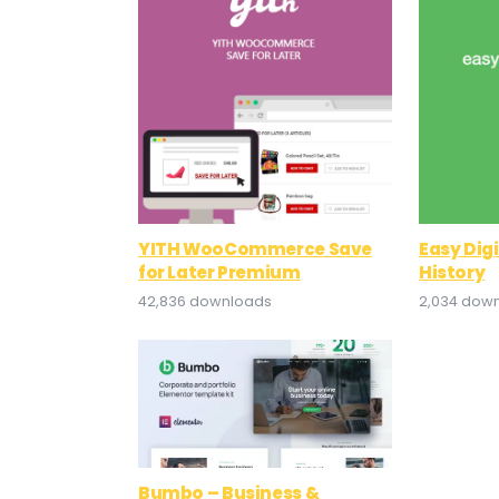
giriş
Vegabet
Vegabet
giriş
Betzula
Betzula
giriş
Meybet
Meybet
giriş
Kalebet
Kalebet
giriş
Betbigo
Betbigo
giriş
Teosbet
Teosbet
giriş
Vegabet
Vegabet
giriş
Restbet
YITH WooCommerce Save
Easy Dig
Restbet
for Later Premium
History
giriş
Betplay
Betplay
42,836 downloads
2,034 dow
giriş
Efesbet
Efesbet
giriş
Enjoybet
giriş
romabet
romabet
giriş
norabahis
norabahis
giriş
enbet
enbet
giriş
pulibet
giriş
pokerklas
pokerklas
Bumbo – Business &