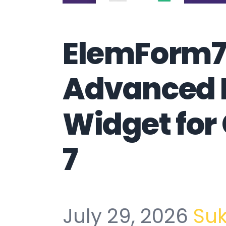
giriş
alobet
alobet
giriş
hiltonbet
hiltonbet
giriş
imajbet
imajbet
ElemForm7
giriş
kulisbet
kulisbet
giriş
jokerbet
giriş
pulibet
Advanced 
giriş
pulibet
giriş
pusulabet
giriş
pusulabet
Widget for
giriş
Cratosroyalbet
giriş
Cratosroyalbet
7
giriş
Grandpashabet
giriş
Grandpashabet
giriş
biabet
giriş
betplay
giriş
jasminbet
July 29, 2026
Su
giriş
Festwin
Festwin
giriş
Restbet
Restbet