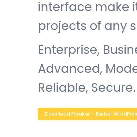
giriş
Atlasbet
Atlasbet
interface make i
giriş
Atlasbet
Atlasbet
giriş
romabet
romabet
projects of any s
giriş
norabahis
norabahis
giriş
enbet
enbet
giriş
amgbahis
amgbahis
Enterprise, Busin
giriş
pokerklas
pokerklas
giriş
betzula
betzula
giriş
bahiscasino
bahiscasino
Advanced, Moder
giriş
avrupabet
avrupabet
giriş
alobet
alobet
Reliable, Secure.
giriş
restbet
restbet
giriş
Kalebet
Kalebet
giriş
Betbigo
Betbigo
giriş
Teosbet
Teosbet
Download Perukar – Barber WordPress 
giriş
Amgbahis
Amgbahis
giriş
Royalbet
Royalbet
giriş
Jokerbet
Jokerbet