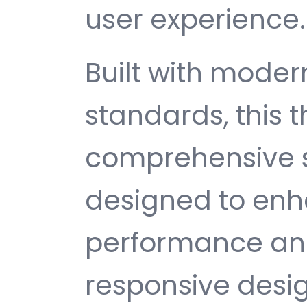
user experience.
giriş
bahiscasino
bahiscasino
giriş
romabet
romabet
giriş
norabahis
norabahis
Built with mode
giriş
enbet
enbet
giriş
amgbahis
amgbahis
giriş
pokerklas
pokerklas
standards, this 
giriş
betzula
betzula
giriş
bahiscasino
bahiscasino
comprehensive s
giriş
avrupabet
avrupabet
giriş
alobet
alobet
giriş
restbet
restbet
designed to enh
giriş
Betbigo
Betbigo
giriş
Kalebet
Kalebet
performance and
giriş
Amgbahis
Amgbahis
giriş
Royalbet
Royalbet
giriş
Teosbet
Teosbet
responsive desi
giriş
Jokerbet
Jokerbet
giriş
Vegabet
Vegabet