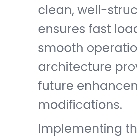
clean, well-str
giriş
Betbigo
Betbigo
giriş
Kalebet
Kalebet
giriş
Teosbet
Teosbet
ensures fast loa
giriş
Amgbahis
Amgbahis
giriş
Royalbet
Royalbet
smooth operatio
giriş
Jokerbet
Jokerbet
giriş
Zulabet
Zulabet
giriş
Matbet
Matbet
architecture provi
giriş
Pusulabet
Pusulabet
giriş
Meybet
Meybet
future enhance
giriş
romabet
romabet
giriş
norabahis
norabahis
giriş
enbet
enbet
modifications.
giriş
bahiscasino
bahiscasino
giriş
pokerklas
giriş
betzula
betzula
Implementing th
giriş
amgbahis