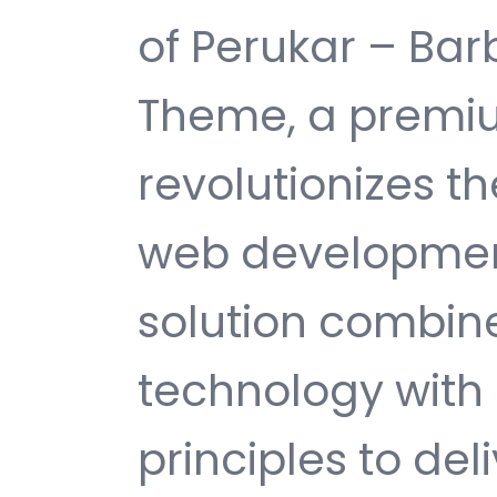
giriş
Amgbahis
Amgbahis
of Perukar – Ba
giriş
Romabet
Romabet
giriş
Grandpashabet
Grandpashabet
Theme, a premi
giriş
Marsbahis
Marsbahis
giriş
pulibet
giriş
pulibet
revolutionizes 
giriş
pusulabet
giriş
pusulabet
web development
giriş
Cratosroyalbet
giriş
Cratosroyalbet
giriş
Grandpashabet
Grandpashabet
solution combin
giriş
Grandpashabet
giriş
biabet
technology with 
giriş
betplay
giriş
jasminbet
giriş
dedebet
principles to del
giriş
https://kaystudio.net
https://kaystudio.net
giriş
holiganbet
holiganbet