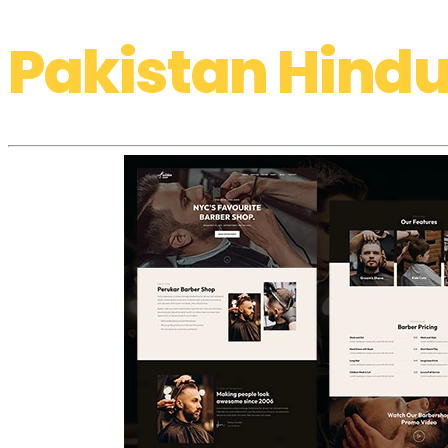
giriş
norabahis
norabahis
norabahis
giriş
Ultrabet
Ultrabet
Pakistan Hindu
giriş
Sonbahis
Sonbahis
giriş
Enjoybet
Enjoybet
giriş
Norabahis
Norabahis
giriş
Amgbahis
Amgbahis
giriş
Pokerklas
Pokerklas
giriş
Masterbetting
Masterbetting
giriş
Betgar
Betgar
giriş
Romabet
Romabet
giriş
Marsbahis
Marsbahis
giriş
Atmbahis
Atmbahis
giriş
Meritking
Meritking
giriş
betnis
giriş
efesbet
efesbet
giriş
marsbahis
giriş
holiganbet
holiganbet
giriş
maksibet
maksibet