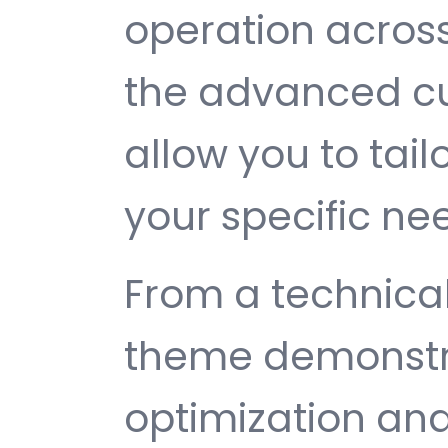
operation across
giriş
Betzula
Betzula
giriş
meybet
meybet
giriş
Atlasbet
Atlasbet
the advanced cu
giriş
betnis
giriş
jokerbet
allow you to tail
giriş
millibahis
giriş
jasminbet
giriş
pulibet
your specific ne
giriş
pulibet
giriş
holiganbet
giriş
pusulabet
From a technical
giriş
cratosroyalbet
giriş
dedebet
theme demonstr
giriş
betplay
betplay
giriş
Festwin
giriş
jasminbet
optimization and
giriş
biabet
giriş
Grandpashabet