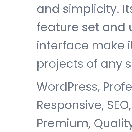
giriş
Atlasbet
Atlasbet
and simplicity. 
giriş
Atlasbet
Atlasbet
giriş
romabet
romabet
feature set and 
giriş
norabahis
norabahis
giriş
enbet
enbet
giriş
amgbahis
amgbahis
interface make i
giriş
pokerklas
pokerklas
giriş
betzula
betzula
projects of any s
giriş
bahiscasino
bahiscasino
giriş
avrupabet
avrupabet
giriş
alobet
alobet
WordPress, Profe
giriş
restbet
restbet
giriş
Kalebet
Kalebet
giriş
Betbigo
Betbigo
Responsive, SEO,
giriş
Teosbet
Teosbet
giriş
Amgbahis
Amgbahis
Premium, Quality
giriş
Royalbet
Royalbet
giriş
Jokerbet
Jokerbet