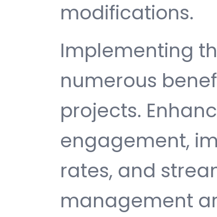
giriş
alobet
alobet
modifications.
giriş
avrupabet
avrupabet
giriş
restbet
giriş
Betbigo
Betbigo
Implementing thi
giriş
Kalebet
Kalebet
giriş
Teosbet
Teosbet
numerous benefi
giriş
Amgbahis
Amgbahis
giriş
Royalbet
Royalbet
giriş
Jokerbet
Jokerbet
projects. Enhan
giriş
Vegabet
Vegabet
giriş
Betzula
Betzula
engagement, im
giriş
Editörbet
Editörbet
giriş
romabet
giriş
norabahis
rates, and strea
giriş
enbet
enbet
giriş
bahiscasino
bahiscasino
management are 
giriş
pokerklas
pokerklas
giriş
betzula
betzula