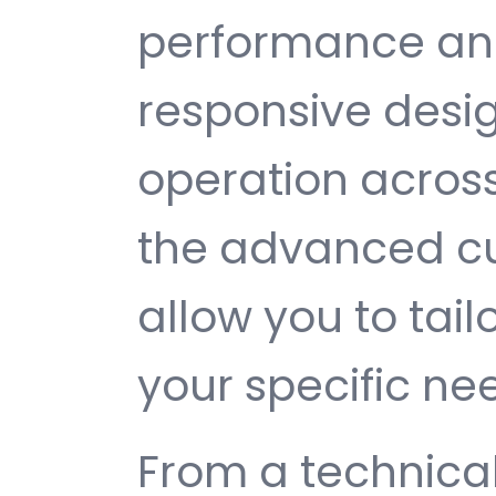
giriş
Betzula
Betzula
performance and
giriş
meybet
meybet
giriş
Atlasbet
Atlasbet
responsive desi
giriş
betnis
giriş
jokerbet
operation across
giriş
millibahis
giriş
jasminbet
giriş
pulibet
the advanced cu
giriş
pulibet
giriş
holiganbet
allow you to tail
giriş
pusulabet
giriş
cratosroyalbet
giriş
dedebet
your specific ne
giriş
betplay
betplay
giriş
Festwin
giriş
jasminbet
From a technical
giriş
biabet
giriş
Grandpashabet