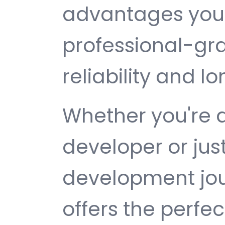
giriş
amgbahis
amgbahis
advantages you 
giriş
alobet
giriş
restbet
restbet
professional-gr
giriş
norabahis
giriş
Kalebet
Kalebet
giriş
Netbahis
Netbahis
reliability and 
giriş
Teosbet
Teosbet
giriş
grandbetting
grandbetting
giriş
Amgbahis
Amgbahis
Whether you're 
giriş
Romabet
Romabet
giriş
Teosbet
Teosbet
developer or jus
giriş
Betplay
Betplay
giriş
Enjoybet
Enjoybet
giriş
Editorbet
Editorbet
development jour
giriş
Vegabet
Vegabet
giriş
Sonbahis
Sonbahis
offers the perfe
giriş
aresbet
aresbet
aresbet
giriş
aresbet