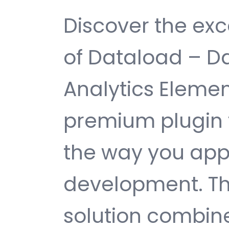
giriş
Amgbahis
Amgbahis
Discover the exc
giriş
Romabet
Romabet
giriş
Grandpashabet
Grandpashabet
giriş
Marsbahis
Marsbahis
of Dataload – D
giriş
pulibet
giriş
pulibet
Analytics Elemen
giriş
pusulabet
giriş
pusulabet
giriş
Cratosroyalbet
premium plugin t
giriş
Cratosroyalbet
giriş
Grandpashabet
Grandpashabet
the way you ap
giriş
Grandpashabet
giriş
biabet
giriş
betplay
development. Th
giriş
jasminbet
giriş
dedebet
solution combin
giriş
https://kaystudio.net
https://kaystudio.net
giriş
holiganbet
holiganbet