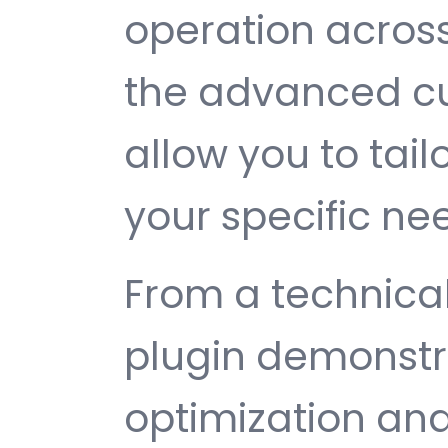
operation across
giriş
Betzula
Betzula
giriş
meybet
meybet
giriş
Atlasbet
Atlasbet
the advanced cu
giriş
betnis
giriş
jokerbet
allow you to tail
giriş
millibahis
giriş
jasminbet
giriş
pulibet
your specific ne
giriş
pulibet
giriş
holiganbet
giriş
pusulabet
From a technical
giriş
cratosroyalbet
giriş
dedebet
plugin demonstr
giriş
betplay
betplay
giriş
Festwin
giriş
jasminbet
optimization and
giriş
biabet
giriş
Grandpashabet