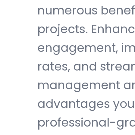
giriş
alobet
alobet
numerous benefi
giriş
avrupabet
avrupabet
giriş
restbet
giriş
Betbigo
Betbigo
projects. Enhan
giriş
Kalebet
Kalebet
giriş
Teosbet
Teosbet
engagement, im
giriş
Amgbahis
Amgbahis
giriş
Royalbet
Royalbet
giriş
Jokerbet
Jokerbet
rates, and strea
giriş
Vegabet
Vegabet
giriş
Betzula
Betzula
management are 
giriş
Editörbet
Editörbet
giriş
romabet
giriş
norabahis
advantages you 
giriş
enbet
enbet
giriş
bahiscasino
bahiscasino
professional-gr
giriş
pokerklas
pokerklas
giriş
betzula
betzula