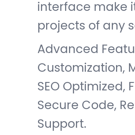
giriş
Atlasbet
Atlasbet
interface make i
giriş
Atlasbet
Atlasbet
giriş
romabet
romabet
projects of any s
giriş
norabahis
norabahis
giriş
enbet
enbet
giriş
amgbahis
amgbahis
Advanced Featur
giriş
pokerklas
pokerklas
giriş
betzula
betzula
giriş
bahiscasino
bahiscasino
Customization, 
giriş
avrupabet
avrupabet
giriş
alobet
alobet
SEO Optimized, 
giriş
restbet
restbet
giriş
Kalebet
Kalebet
giriş
Betbigo
Betbigo
Secure Code, Re
giriş
Teosbet
Teosbet
giriş
Amgbahis
Amgbahis
Support.
giriş
Royalbet
Royalbet
giriş
Jokerbet
Jokerbet