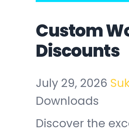
giriş
alobet
alobet
giriş
hiltonbet
hiltonbet
giriş
imajbet
imajbet
Custom W
giriş
kulisbet
kulisbet
giriş
jokerbet
giriş
pulibet
Discounts
giriş
pulibet
giriş
pusulabet
giriş
pusulabet
giriş
Cratosroyalbet
giriş
Cratosroyalbet
July 29, 2026
Su
giriş
Grandpashabet
giriş
Grandpashabet
Downloads
giriş
biabet
giriş
betplay
giriş
jasminbet
Discover the exc
giriş
Festwin
Festwin
giriş
Restbet
Restbet