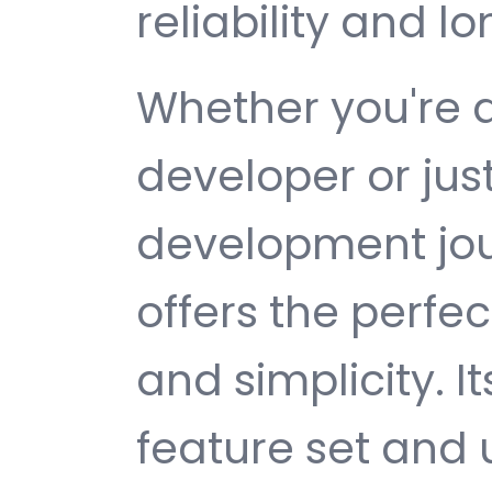
giriş
amgbahis
amgbahis
reliability and 
giriş
alobet
giriş
restbet
restbet
giriş
norabahis
Whether you're 
giriş
Kalebet
Kalebet
giriş
Netbahis
Netbahis
developer or jus
giriş
Teosbet
Teosbet
giriş
grandbetting
grandbetting
giriş
Amgbahis
Amgbahis
development jour
giriş
Romabet
Romabet
giriş
Teosbet
Teosbet
offers the perfe
giriş
Betplay
Betplay
giriş
Enjoybet
Enjoybet
giriş
Editorbet
Editorbet
and simplicity. 
giriş
Vegabet
Vegabet
giriş
Sonbahis
Sonbahis
feature set and 
giriş
aresbet
aresbet
aresbet
giriş
aresbet