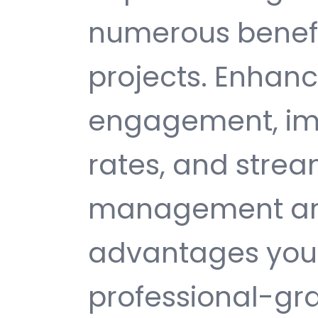
giriş
amgbahis
amgbahis
giriş
alobet
numerous benefi
giriş
restbet
restbet
giriş
norabahis
projects. Enhan
giriş
Kalebet
Kalebet
giriş
Netbahis
Netbahis
giriş
Teosbet
Teosbet
engagement, im
giriş
grandbetting
grandbetting
giriş
Amgbahis
Amgbahis
rates, and strea
giriş
Romabet
Romabet
giriş
Teosbet
Teosbet
giriş
Betplay
Betplay
management are 
giriş
Enjoybet
Enjoybet
giriş
Editorbet
Editorbet
advantages you 
giriş
Vegabet
Vegabet
giriş
Sonbahis
Sonbahis
professional-gr
giriş
aresbet
aresbet
aresbet
giriş
aresbet