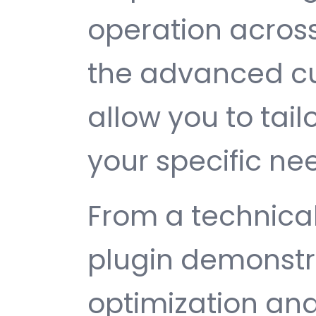
giriş
Betbigo
Betbigo
operation across
giriş
Kalebet
Kalebet
giriş
Teosbet
Teosbet
the advanced cu
giriş
Amgbahis
Amgbahis
giriş
Royalbet
Royalbet
giriş
Jokerbet
Jokerbet
allow you to tail
giriş
Zulabet
Zulabet
giriş
Matbet
Matbet
your specific ne
giriş
Pusulabet
Pusulabet
giriş
Meybet
Meybet
giriş
romabet
romabet
From a technical
giriş
norabahis
norabahis
giriş
enbet
enbet
giriş
bahiscasino
bahiscasino
plugin demonstr
giriş
pokerklas
giriş
betzula
betzula
optimization and
giriş
amgbahis