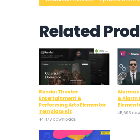
giriş
betzula
giriş
bahiscasino
giriş
avrupabet
avrupabet
Related Pro
giriş
alobet
alobet
giriş
restbet
restbet
giriş
http://mikefreemanministries.com/
giriş
https://tr.romabet-
sanal-
orjinal1.vip/
https://plan-
reprise-
activite.com/
https://plan-
reprise-
Randai Theater
Alarmax 
activite.com/
Entertainment &
& Alarm 
giriş
https://tr.betplay-
Performing Arts Elementor
Elemento
Template Kit
sanal-
45,693 do
orjinal.vip/
https://dentalcaremichalin.pl/
44,478 downloads
giriş
https://tr.editorbet-
sanal-