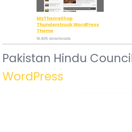
giriş
Vegabet
Vegabet
giriş
Betzula
Betzula
giriş
Meybet
Meybet
MyThemeShop
giriş
Kalebet
Kalebet
Thunderstruck WordPress
Theme
giriş
Betbigo
Betbigo
giriş
Teosbet
Teosbet
16,905 downloads
giriş
Vegabet
Vegabet
Pakistan Hindu Counci
giriş
Restbet
Restbet
WordPress
giriş
Betplay
Betplay
giriş
Efesbet
Efesbet
giriş
Enjoybet
WordPress Hub
LearnDash Notes
LearnKit – e-Learning Elementor Template Kit
Learnomatic – Udemy Affiliate Plugin for WordPress
LearnPLUS | Edu
giriş
romabet
romabet
giriş
norabahis
norabahis
giriş
enbet
enbet
giriş
pulibet
giriş
pokerklas
pokerklas