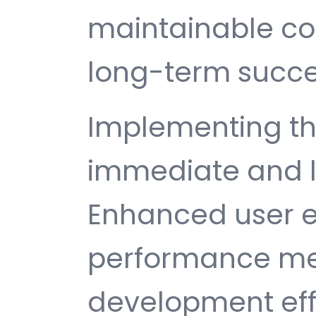
giriş
Betbigo
Betbigo
maintainable c
giriş
Kalebet
Kalebet
giriş
Teosbet
Teosbet
long-term succe
giriş
Amgbahis
Amgbahis
giriş
Royalbet
Royalbet
giriş
Jokerbet
Jokerbet
Implementing th
giriş
Zulabet
Zulabet
giriş
Matbet
Matbet
giriş
Pusulabet
Pusulabet
immediate and l
giriş
Meybet
Meybet
giriş
romabet
romabet
Enhanced user e
giriş
norabahis
norabahis
giriş
enbet
enbet
giriş
bahiscasino
bahiscasino
performance met
giriş
pokerklas
giriş
betzula
betzula
development ef
giriş
amgbahis