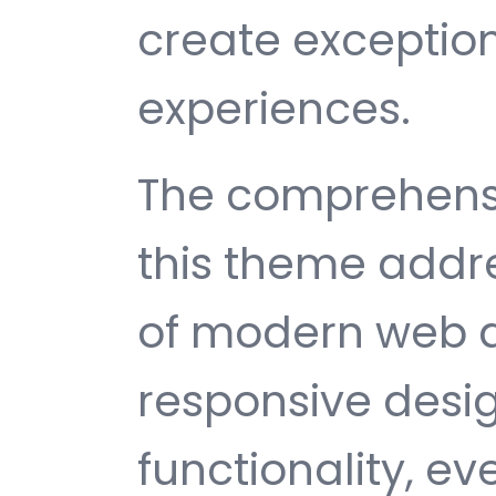
giriş
bahiscasino
bahiscasino
create exception
giriş
romabet
romabet
giriş
norabahis
norabahis
experiences.
giriş
enbet
enbet
giriş
amgbahis
amgbahis
giriş
pokerklas
pokerklas
The comprehensi
giriş
betzula
betzula
giriş
bahiscasino
bahiscasino
giriş
avrupabet
avrupabet
this theme addr
giriş
alobet
alobet
giriş
restbet
restbet
of modern web 
giriş
Betbigo
Betbigo
giriş
Kalebet
Kalebet
giriş
Amgbahis
Amgbahis
responsive desi
giriş
Royalbet
Royalbet
giriş
Teosbet
Teosbet
functionality, e
giriş
Jokerbet
Jokerbet
giriş
Vegabet
Vegabet