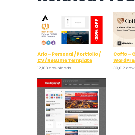
giriş
Atlasbet
Atlasbet
giriş
Atlasbet
Atlasbet
giriş
romabet
romabet
giriş
norabahis
norabahis
giriş
enbet
enbet
giriş
amgbahis
amgbahis
giriş
pokerklas
pokerklas
giriş
betzula
betzula
Arlo – Personal / Portfolio /
Coffo – 
CV / Resume Template
WordPre
giriş
bahiscasino
bahiscasino
12,188 downloads
30,012 do
giriş
avrupabet
avrupabet
giriş
alobet
alobet
giriş
restbet
restbet
giriş
Kalebet
Kalebet
giriş
Betbigo
Betbigo
giriş
Teosbet
Teosbet
giriş
Amgbahis
Amgbahis
giriş
Royalbet
Royalbet
giriş
Jokerbet
Jokerbet