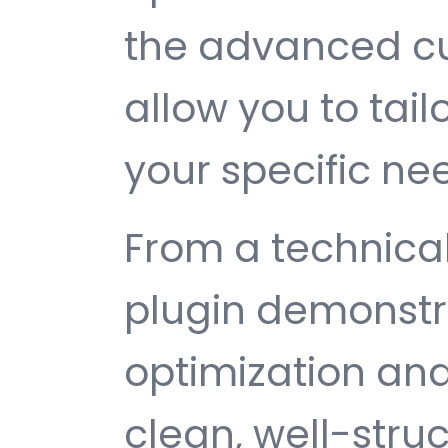
giriş
Betbigo
Betbigo
the advanced cu
giriş
Kalebet
Kalebet
giriş
Teosbet
Teosbet
allow you to tail
giriş
Amgbahis
Amgbahis
giriş
Royalbet
Royalbet
giriş
Jokerbet
Jokerbet
your specific ne
giriş
Zulabet
Zulabet
giriş
Matbet
Matbet
giriş
Pusulabet
Pusulabet
From a technical
giriş
Meybet
Meybet
giriş
romabet
romabet
plugin demonstr
giriş
norabahis
norabahis
giriş
enbet
enbet
giriş
bahiscasino
bahiscasino
optimization and
giriş
pokerklas
giriş
betzula
betzula
clean, well-str
giriş
amgbahis