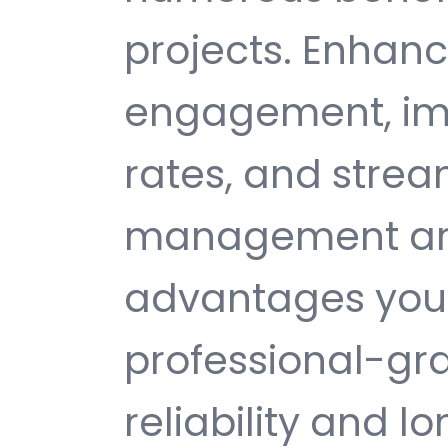
giriş
amgbahis
amgbahis
giriş
alobet
projects. Enhan
giriş
restbet
restbet
giriş
norabahis
engagement, im
giriş
Kalebet
Kalebet
giriş
Netbahis
Netbahis
giriş
Teosbet
Teosbet
rates, and strea
giriş
grandbetting
grandbetting
giriş
Amgbahis
Amgbahis
management are 
giriş
Romabet
Romabet
giriş
Teosbet
Teosbet
giriş
Betplay
Betplay
advantages you 
giriş
Enjoybet
Enjoybet
giriş
Editorbet
Editorbet
professional-gr
giriş
Vegabet
Vegabet
giriş
Sonbahis
Sonbahis
giriş
aresbet
aresbet
aresbet
reliability and 
giriş
aresbet