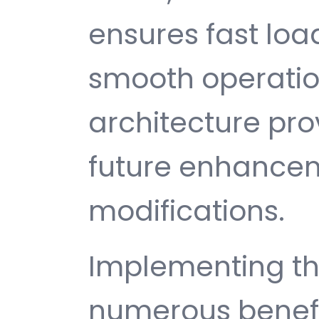
giriş
alobet
alobet
giriş
avrupabet
avrupabet
ensures fast loa
giriş
restbet
giriş
Betbigo
Betbigo
smooth operatio
giriş
Kalebet
Kalebet
giriş
Teosbet
Teosbet
giriş
Amgbahis
Amgbahis
architecture provi
giriş
Royalbet
Royalbet
giriş
Jokerbet
Jokerbet
future enhance
giriş
Vegabet
Vegabet
giriş
Betzula
Betzula
giriş
Editörbet
Editörbet
modifications.
giriş
romabet
giriş
norabahis
giriş
enbet
enbet
Implementing thi
giriş
bahiscasino
bahiscasino
giriş
pokerklas
pokerklas
numerous benefi
giriş
betzula
betzula