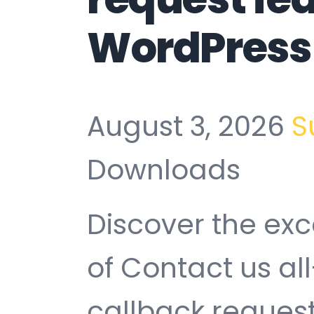
giriş
Amgbahis
Amgbahis
WordPress
giriş
Romabet
Romabet
giriş
Grandpashabet
Grandpashabet
giriş
Marsbahis
Marsbahis
giriş
pulibet
giriş
pulibet
August 3, 2026
S
giriş
pusulabet
giriş
pusulabet
giriş
Cratosroyalbet
Downloads
giriş
Cratosroyalbet
giriş
Grandpashabet
Grandpashabet
giriş
Grandpashabet
Discover the exc
giriş
biabet
giriş
betplay
of Contact us al
giriş
jasminbet
giriş
dedebet
giriş
https://kaystudio.net
https://kaystudio.net
callback request
giriş
holiganbet
holiganbet