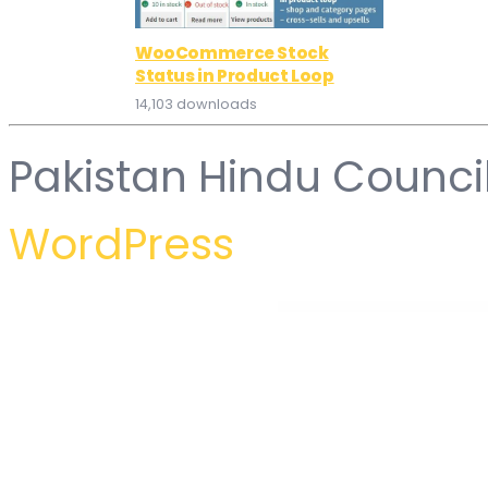
orjinal.vip/
https://tr.editorbet-
sanal-
WooCommerce Stock
orjinal.vip/
Status in Product Loop
giriş
https://www.orgudike.com/
https://www.orgudike.
14,103 downloads
giriş
Kalebet
giriş
Romabet
Romabet
Pakistan Hindu Counci
giriş
Teosbet
Teosbet
giriş
Vegabet
WordPress
giriş
Restbet
giriş
Betplay
Betplay
giriş
Efesbet
Efesbet
giriş
Enjoybet
WordPress Hub
Tolkio - AI Virtual Assistance App Elementor Template Kit
Tolkio - AI Virtual Assistance App Elementor Template Kit
Tomahawk – Online Courses Elementor Template Ki
giriş
Meritking
Meritking
giriş
Marsbahis
Marsbahis
giriş
Avrupabet
Avrupabet
giriş
Mavibet
Mavibet
giriş
Galabet
Galabet
giriş
Norabahis
Norabahis