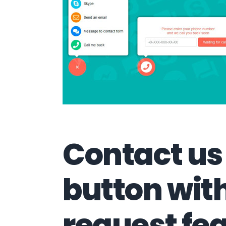
giriş
alobet
alobet
giriş
hiltonbet
hiltonbet
giriş
imajbet
imajbet
giriş
kulisbet
kulisbet
giriş
jokerbet
giriş
pulibet
giriş
pulibet
giriş
pusulabet
giriş
pusulabet
giriş
Cratosroyalbet
giriş
Cratosroyalbet
Contact us
giriş
Grandpashabet
giriş
Grandpashabet
giriş
biabet
button wit
giriş
betplay
giriş
jasminbet
giriş
Festwin
Festwin
request fea
giriş
Restbet
Restbet