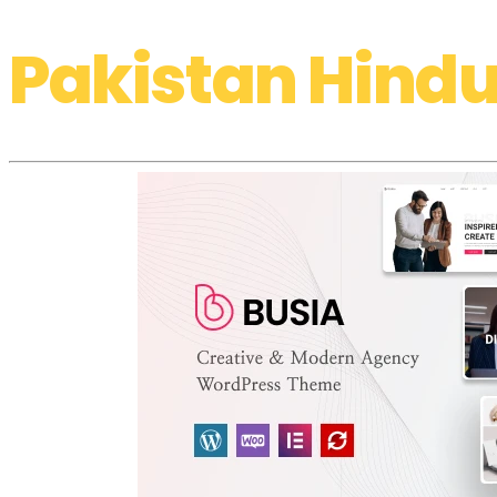
giriş
norabahis
norabahis
norabahis
giriş
Ultrabet
Ultrabet
Pakistan Hindu
giriş
Sonbahis
Sonbahis
giriş
Enjoybet
Enjoybet
giriş
Norabahis
Norabahis
giriş
Amgbahis
Amgbahis
giriş
Pokerklas
Pokerklas
giriş
Masterbetting
Masterbetting
giriş
Betgar
Betgar
giriş
Romabet
Romabet
giriş
Marsbahis
Marsbahis
giriş
Atmbahis
Atmbahis
giriş
Meritking
Meritking
giriş
betnis
giriş
efesbet
efesbet
giriş
marsbahis
giriş
holiganbet
holiganbet
giriş
maksibet
maksibet