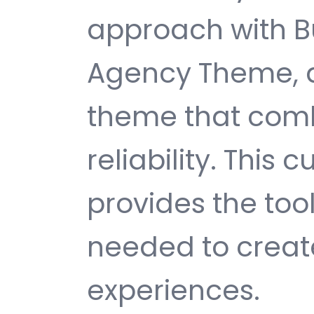
giriş
Amgbahis
Amgbahis
approach with B
giriş
Romabet
Romabet
giriş
Grandpashabet
Grandpashabet
Agency Theme, a
giriş
Marsbahis
Marsbahis
giriş
pulibet
giriş
pulibet
theme that comb
giriş
pusulabet
giriş
pusulabet
reliability. This
giriş
Cratosroyalbet
giriş
Cratosroyalbet
giriş
Grandpashabet
Grandpashabet
provides the too
giriş
Grandpashabet
giriş
biabet
needed to create
giriş
betplay
giriş
jasminbet
giriş
dedebet
experiences.
giriş
https://kaystudio.net
https://kaystudio.net
giriş
holiganbet
holiganbet