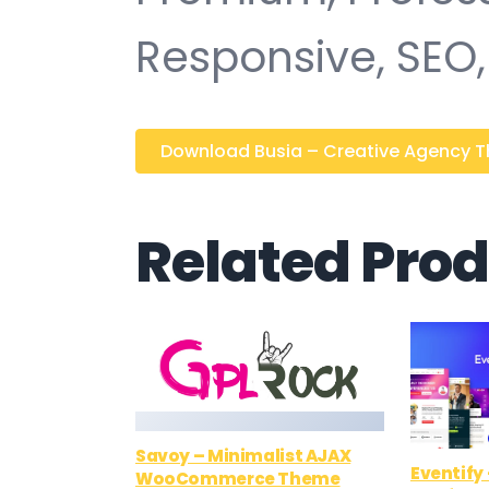
giriş
amgbahis
amgbahis
giriş
alobet
Responsive, SEO, 
giriş
restbet
restbet
giriş
norabahis
giriş
Kalebet
Kalebet
giriş
Netbahis
Netbahis
Download Busia – Creative Agency Th
giriş
Teosbet
Teosbet
giriş
grandbetting
grandbetting
giriş
Amgbahis
Amgbahis
Related Pro
giriş
Romabet
Romabet
giriş
Teosbet
Teosbet
giriş
Betplay
Betplay
giriş
Enjoybet
Enjoybet
giriş
Editorbet
Editorbet
giriş
Vegabet
Vegabet
giriş
Sonbahis
Sonbahis
giriş
aresbet
aresbet
aresbet
Savoy – Minimalist AJAX
giriş
aresbet
Eventify
WooCommerce Theme