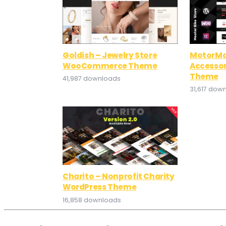
giriş
Vegabet
Vegabet
giriş
Betzula
Betzula
giriş
Meybet
Meybet
giriş
Kalebet
Kalebet
giriş
Betbigo
Betbigo
Goldish – Jewelry Store
MotorMan
WooCommerce Theme
Accesso
giriş
Teosbet
Teosbet
Theme
giriş
Vegabet
41,987 downloads
31,617 dow
Vegabet
giriş
Restbet
Restbet
giriş
Betplay
Betplay
giriş
Efesbet
Efesbet
giriş
Enjoybet
giriş
romabet
romabet
Charito – Nonprofit Charity
giriş
norabahis
norabahis
WordPress Theme
giriş
enbet
enbet
16,858 downloads
giriş
pulibet
giriş
pokerklas
pokerklas