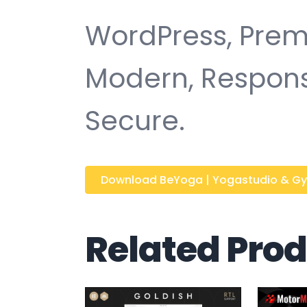
giriş
Atlasbet
Atlasbet
giriş
Atlasbet
Atlasbet
WordPress, Premi
giriş
romabet
romabet
giriş
norabahis
norabahis
Modern, Responsi
giriş
enbet
enbet
giriş
amgbahis
amgbahis
giriş
pokerklas
pokerklas
Secure.
giriş
betzula
betzula
giriş
bahiscasino
bahiscasino
giriş
avrupabet
avrupabet
giriş
alobet
alobet
Download BeYoga | Yogastudio & Gym 
giriş
restbet
restbet
giriş
Kalebet
Kalebet
giriş
Betbigo
Betbigo
Related Pro
giriş
Teosbet
Teosbet
giriş
Amgbahis
Amgbahis
giriş
Royalbet
Royalbet
giriş
Jokerbet
Jokerbet