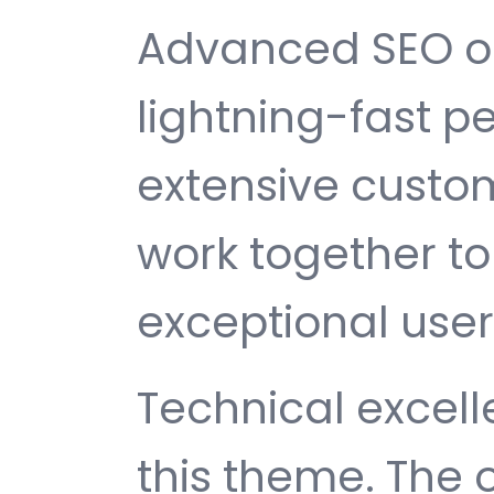
giriş
Betzula
Betzula
Advanced SEO op
giriş
meybet
meybet
giriş
Atlasbet
Atlasbet
lightning-fast 
giriş
betnis
giriş
jokerbet
giriş
millibahis
extensive custom
giriş
jasminbet
giriş
pulibet
work together to
giriş
pulibet
giriş
holiganbet
giriş
pusulabet
exceptional user
giriş
cratosroyalbet
giriş
dedebet
giriş
betplay
betplay
Technical excelle
giriş
Festwin
giriş
jasminbet
this theme. The
giriş
biabet
giriş
Grandpashabet