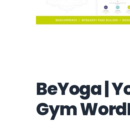
giriş
alobet
alobet
giriş
hiltonbet
hiltonbet
giriş
imajbet
imajbet
giriş
kulisbet
kulisbet
giriş
jokerbet
giriş
pulibet
giriş
pulibet
giriş
pusulabet
giriş
pusulabet
giriş
Cratosroyalbet
giriş
Cratosroyalbet
BeYoga | Y
giriş
Grandpashabet
giriş
Grandpashabet
giriş
biabet
Gym WordP
giriş
betplay
giriş
jasminbet
giriş
Festwin
Festwin
giriş
Restbet
Restbet