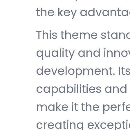
giriş
alobet
alobet
giriş
avrupabet
avrupabet
the key advantag
giriş
restbet
giriş
Betbigo
Betbigo
giriş
Kalebet
Kalebet
This theme stan
giriş
Teosbet
Teosbet
giriş
Amgbahis
Amgbahis
quality and inno
giriş
Royalbet
Royalbet
giriş
Jokerbet
Jokerbet
giriş
Vegabet
Vegabet
development. It
giriş
Betzula
Betzula
giriş
Editörbet
Editörbet
capabilities and
giriş
romabet
giriş
norabahis
giriş
enbet
enbet
make it the perf
giriş
bahiscasino
bahiscasino
giriş
pokerklas
pokerklas
creating except
giriş
betzula
betzula