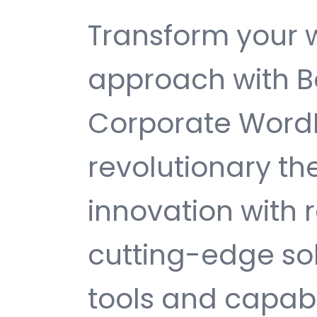
giriş
Amgbahis
Amgbahis
Transform your
giriş
Romabet
Romabet
giriş
Grandpashabet
Grandpashabet
giriş
Marsbahis
Marsbahis
approach with B
giriş
pulibet
giriş
pulibet
Corporate Word
giriş
pusulabet
giriş
pusulabet
giriş
Cratosroyalbet
revolutionary t
giriş
Cratosroyalbet
giriş
Grandpashabet
Grandpashabet
innovation with re
giriş
Grandpashabet
giriş
biabet
giriş
betplay
cutting-edge sol
giriş
jasminbet
giriş
dedebet
tools and capabi
giriş
https://kaystudio.net
https://kaystudio.net
giriş
holiganbet
holiganbet