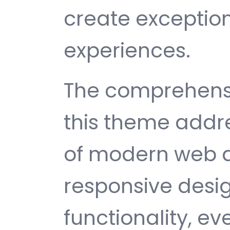
giriş
bahiscasino
bahiscasino
create exception
giriş
romabet
romabet
giriş
norabahis
norabahis
experiences.
giriş
enbet
enbet
giriş
amgbahis
amgbahis
giriş
pokerklas
pokerklas
The comprehensi
giriş
betzula
betzula
giriş
bahiscasino
bahiscasino
giriş
avrupabet
avrupabet
this theme addr
giriş
alobet
alobet
giriş
restbet
restbet
of modern web 
giriş
Betbigo
Betbigo
giriş
Kalebet
Kalebet
giriş
Amgbahis
Amgbahis
responsive desi
giriş
Royalbet
Royalbet
giriş
Teosbet
Teosbet
functionality, e
giriş
Jokerbet
Jokerbet
giriş
Vegabet
Vegabet