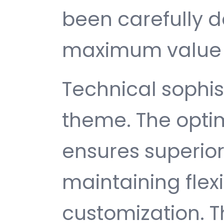
giriş
Betzula
Betzula
been carefully d
giriş
meybet
meybet
giriş
Atlasbet
Atlasbet
maximum value 
giriş
betnis
giriş
jokerbet
giriş
millibahis
Technical sophist
giriş
jasminbet
giriş
pulibet
giriş
pulibet
theme. The opti
giriş
holiganbet
giriş
pusulabet
ensures superio
giriş
cratosroyalbet
giriş
dedebet
giriş
betplay
betplay
maintaining flexib
giriş
Festwin
giriş
jasminbet
customization. T
giriş
biabet
giriş
Grandpashabet