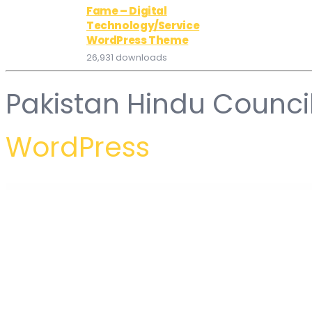
giriş
Vegabet
Vegabet
Fame – Digital
giriş
Betzula
Betzula
Technology/Service
giriş
Meybet
Meybet
WordPress Theme
giriş
Kalebet
Kalebet
26,931 downloads
giriş
Betbigo
Betbigo
giriş
Teosbet
Teosbet
Pakistan Hindu Counci
giriş
Vegabet
Vegabet
WordPress
giriş
Restbet
Restbet
giriş
Betplay
Betplay
WordPress Hub
Craft Portfolio – Architecture & Design WordPress Theme
Craftio – Carpenter WordPress Theme
Craftis – Handcraft & Artisan Elementor Template Kit
Craftis – Handcraft & Artisan WordPress Theme
Craftis
giriş
Efesbet
Efesbet
giriş
Enjoybet
giriş
romabet
romabet
giriş
norabahis
norabahis
giriş
enbet
enbet
giriş
pulibet
giriş
pokerklas
pokerklas