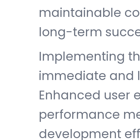
giriş
Betbigo
Betbigo
maintainable c
giriş
Kalebet
Kalebet
giriş
Teosbet
Teosbet
long-term succe
giriş
Amgbahis
Amgbahis
giriş
Royalbet
Royalbet
giriş
Jokerbet
Jokerbet
Implementing th
giriş
Zulabet
Zulabet
giriş
Matbet
Matbet
giriş
Pusulabet
Pusulabet
immediate and l
giriş
Meybet
Meybet
giriş
romabet
romabet
Enhanced user e
giriş
norabahis
norabahis
giriş
enbet
enbet
giriş
bahiscasino
bahiscasino
performance met
giriş
pokerklas
giriş
betzula
betzula
development ef
giriş
amgbahis