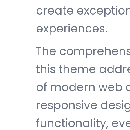
giriş
bahiscasino
bahiscasino
create exception
giriş
romabet
romabet
giriş
norabahis
norabahis
experiences.
giriş
enbet
enbet
giriş
amgbahis
amgbahis
giriş
pokerklas
pokerklas
The comprehensi
giriş
betzula
betzula
giriş
bahiscasino
bahiscasino
giriş
avrupabet
avrupabet
this theme addr
giriş
alobet
alobet
giriş
restbet
restbet
of modern web 
giriş
Betbigo
Betbigo
giriş
Kalebet
Kalebet
giriş
Amgbahis
Amgbahis
responsive desi
giriş
Royalbet
Royalbet
giriş
Teosbet
Teosbet
functionality, e
giriş
Jokerbet
Jokerbet
giriş
Vegabet
Vegabet