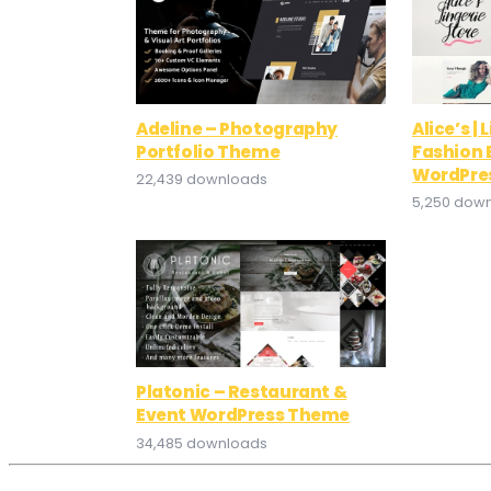
giriş
Atlasbet
Atlasbet
giriş
Atlasbet
Atlasbet
giriş
romabet
romabet
giriş
norabahis
norabahis
giriş
enbet
enbet
Adeline – Photography
Alice’s |
giriş
amgbahis
amgbahis
Portfolio Theme
Fashion 
giriş
pokerklas
pokerklas
WordPre
22,439 downloads
giriş
betzula
betzula
5,250 dow
giriş
bahiscasino
bahiscasino
giriş
avrupabet
avrupabet
giriş
alobet
alobet
giriş
restbet
restbet
giriş
Kalebet
Kalebet
giriş
Betbigo
Betbigo
giriş
Teosbet
Teosbet
Platonic – Restaurant &
giriş
Amgbahis
Amgbahis
Event WordPress Theme
giriş
Royalbet
Royalbet
34,485 downloads
giriş
Jokerbet
Jokerbet