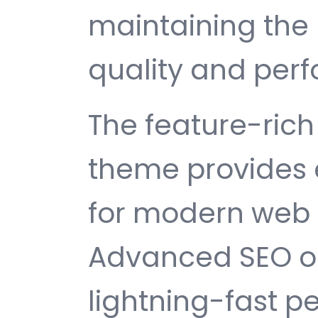
giriş
bahiscasino
bahiscasino
maintaining the 
giriş
romabet
romabet
giriş
norabahis
norabahis
quality and per
giriş
enbet
enbet
giriş
amgbahis
amgbahis
giriş
pokerklas
pokerklas
The feature-rich 
giriş
betzula
betzula
giriş
bahiscasino
bahiscasino
giriş
avrupabet
avrupabet
theme provides 
giriş
alobet
alobet
giriş
restbet
restbet
for modern web
giriş
Betbigo
Betbigo
giriş
Kalebet
Kalebet
giriş
Amgbahis
Amgbahis
Advanced SEO op
giriş
Royalbet
Royalbet
giriş
Teosbet
Teosbet
lightning-fast 
giriş
Jokerbet
Jokerbet
giriş
Vegabet
Vegabet