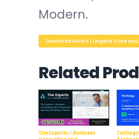
giriş
Atlasbet
Atlasbet
giriş
Atlasbet
Atlasbet
Modern.
giriş
romabet
romabet
giriş
norabahis
norabahis
giriş
enbet
enbet
giriş
amgbahis
amgbahis
Download Alice’s | Lingerie Store and..
giriş
pokerklas
pokerklas
giriş
betzula
betzula
giriş
bahiscasino
bahiscasino
Related Pro
giriş
avrupabet
avrupabet
giriş
alobet
alobet
giriş
restbet
restbet
giriş
Kalebet
Kalebet
giriş
Betbigo
Betbigo
giriş
Teosbet
Teosbet
giriş
Amgbahis
Amgbahis
giriş
Royalbet
Royalbet
The Experts – Business
Techogy 
giriş
Jokerbet
Jokerbet