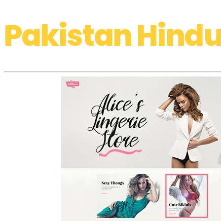
giriş
norabahis
norabahis
norabahis
giriş
Ultrabet
Ultrabet
Pakistan Hindu
giriş
Sonbahis
Sonbahis
giriş
Enjoybet
Enjoybet
giriş
Norabahis
Norabahis
giriş
Amgbahis
Amgbahis
giriş
Pokerklas
Pokerklas
giriş
Masterbetting
Masterbetting
giriş
Betgar
Betgar
giriş
Romabet
Romabet
giriş
Marsbahis
Marsbahis
giriş
Atmbahis
Atmbahis
giriş
Meritking
Meritking
giriş
betnis
giriş
efesbet
efesbet
giriş
marsbahis
giriş
holiganbet
holiganbet
giriş
maksibet
maksibet