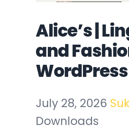
giriş
alobet
alobet
giriş
hiltonbet
hiltonbet
giriş
imajbet
imajbet
Alice’s | Li
giriş
kulisbet
kulisbet
giriş
jokerbet
giriş
pulibet
and Fashio
giriş
pulibet
giriş
pusulabet
giriş
pusulabet
WordPress
giriş
Cratosroyalbet
giriş
Cratosroyalbet
giriş
Grandpashabet
giriş
Grandpashabet
giriş
biabet
July 28, 2026
Su
giriş
betplay
giriş
jasminbet
Downloads
giriş
Festwin
Festwin
giriş
Restbet
Restbet