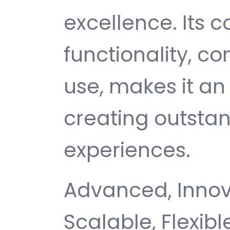
giriş
amgbahis
amgbahis
giriş
alobet
excellence. Its
giriş
restbet
restbet
giriş
norabahis
functionality, c
giriş
Kalebet
Kalebet
giriş
Netbahis
Netbahis
use, makes it an 
giriş
Teosbet
Teosbet
giriş
grandbetting
grandbetting
giriş
Amgbahis
Amgbahis
creating outsta
giriş
Romabet
Romabet
giriş
Teosbet
Teosbet
experiences.
giriş
Betplay
Betplay
giriş
Enjoybet
Enjoybet
giriş
Editorbet
Editorbet
giriş
Vegabet
Vegabet
Advanced, Innovat
giriş
Sonbahis
Sonbahis
giriş
aresbet
aresbet
aresbet
Scalable, Flexible
giriş
aresbet