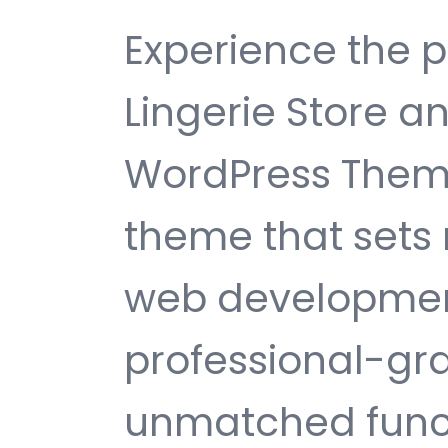
giriş
Amgbahis
Amgbahis
Experience the po
giriş
Romabet
Romabet
giriş
Grandpashabet
Grandpashabet
giriş
Marsbahis
Marsbahis
Lingerie Store a
giriş
pulibet
giriş
pulibet
WordPress Them
giriş
pusulabet
giriş
pusulabet
giriş
Cratosroyalbet
theme that sets
giriş
Cratosroyalbet
giriş
Grandpashabet
Grandpashabet
web development
giriş
Grandpashabet
giriş
biabet
giriş
betplay
professional-gra
giriş
jasminbet
giriş
dedebet
unmatched funct
giriş
https://kaystudio.net
https://kaystudio.net
giriş
holiganbet
holiganbet