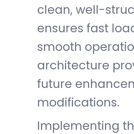
clean, well-str
giriş
Betbigo
Betbigo
giriş
Kalebet
Kalebet
giriş
Teosbet
Teosbet
ensures fast loa
giriş
Amgbahis
Amgbahis
giriş
Royalbet
Royalbet
smooth operatio
giriş
Jokerbet
Jokerbet
giriş
Zulabet
Zulabet
giriş
Matbet
Matbet
architecture provi
giriş
Pusulabet
Pusulabet
giriş
Meybet
Meybet
future enhance
giriş
romabet
romabet
giriş
norabahis
norabahis
giriş
enbet
enbet
modifications.
giriş
bahiscasino
bahiscasino
giriş
pokerklas
giriş
betzula
betzula
Implementing th
giriş
amgbahis