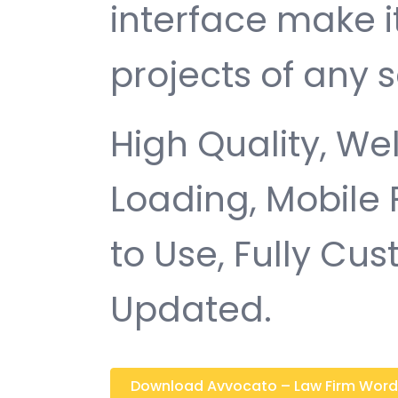
giriş
Atlasbet
Atlasbet
interface make i
giriş
Atlasbet
Atlasbet
giriş
romabet
romabet
projects of any s
giriş
norabahis
norabahis
giriş
enbet
enbet
giriş
amgbahis
amgbahis
High Quality, We
giriş
pokerklas
pokerklas
giriş
betzula
betzula
giriş
bahiscasino
bahiscasino
Loading, Mobile 
giriş
avrupabet
avrupabet
giriş
alobet
alobet
to Use, Fully Cu
giriş
restbet
restbet
giriş
Kalebet
Kalebet
giriş
Betbigo
Betbigo
Updated.
giriş
Teosbet
Teosbet
giriş
Amgbahis
Amgbahis
giriş
Royalbet
Royalbet
giriş
Jokerbet
Jokerbet
Download Avvocato – Law Firm WordPr