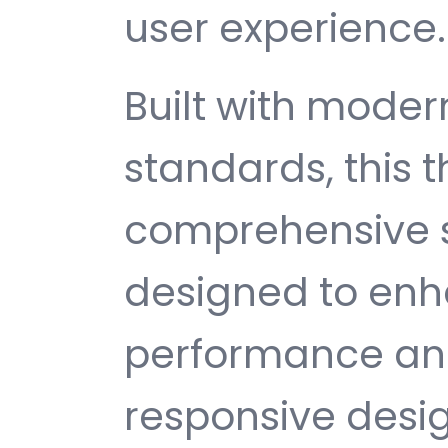
user experience.
giriş
bahiscasino
bahiscasino
giriş
romabet
romabet
giriş
norabahis
norabahis
Built with mode
giriş
enbet
enbet
giriş
amgbahis
amgbahis
giriş
pokerklas
pokerklas
standards, this 
giriş
betzula
betzula
giriş
bahiscasino
bahiscasino
comprehensive s
giriş
avrupabet
avrupabet
giriş
alobet
alobet
giriş
restbet
restbet
designed to enh
giriş
Betbigo
Betbigo
giriş
Kalebet
Kalebet
performance and
giriş
Amgbahis
Amgbahis
giriş
Royalbet
Royalbet
giriş
Teosbet
Teosbet
responsive desi
giriş
Jokerbet
Jokerbet
giriş
Vegabet
Vegabet