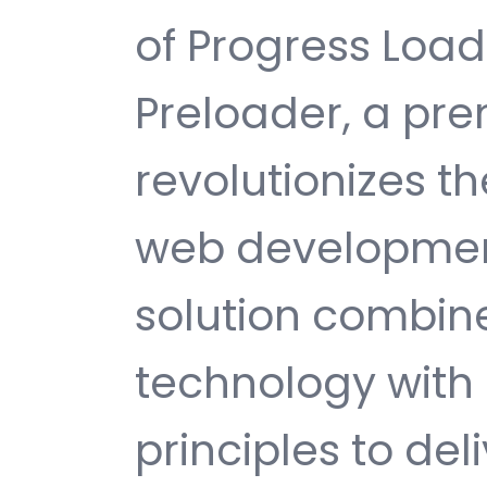
giriş
Amgbahis
Amgbahis
of Progress Load
giriş
Romabet
Romabet
giriş
Grandpashabet
Grandpashabet
Preloader, a pre
giriş
Marsbahis
Marsbahis
giriş
pulibet
giriş
pulibet
revolutionizes 
giriş
pusulabet
giriş
pusulabet
web development
giriş
Cratosroyalbet
giriş
Cratosroyalbet
giriş
Grandpashabet
Grandpashabet
solution combin
giriş
Grandpashabet
giriş
biabet
technology with 
giriş
betplay
giriş
jasminbet
giriş
dedebet
principles to del
giriş
https://kaystudio.net
https://kaystudio.net
giriş
holiganbet
holiganbet