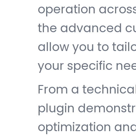
operation across
giriş
Betzula
Betzula
giriş
meybet
meybet
giriş
Atlasbet
Atlasbet
the advanced cu
giriş
betnis
giriş
jokerbet
allow you to tail
giriş
millibahis
giriş
jasminbet
giriş
pulibet
your specific ne
giriş
pulibet
giriş
holiganbet
giriş
pusulabet
From a technical
giriş
cratosroyalbet
giriş
dedebet
plugin demonstr
giriş
betplay
betplay
giriş
Festwin
giriş
jasminbet
optimization and
giriş
biabet
giriş
Grandpashabet