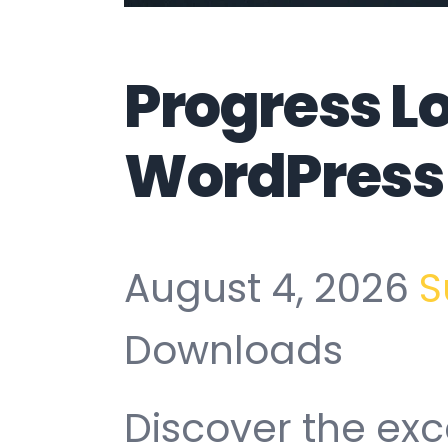
giriş
alobet
alobet
giriş
hiltonbet
hiltonbet
giriş
imajbet
imajbet
Progress L
giriş
kulisbet
kulisbet
giriş
jokerbet
giriş
pulibet
WordPress 
giriş
pulibet
giriş
pusulabet
giriş
pusulabet
giriş
Cratosroyalbet
giriş
Cratosroyalbet
August 4, 2026
S
giriş
Grandpashabet
giriş
Grandpashabet
Downloads
giriş
biabet
giriş
betplay
giriş
jasminbet
Discover the exc
giriş
Festwin
Festwin
giriş
Restbet
Restbet