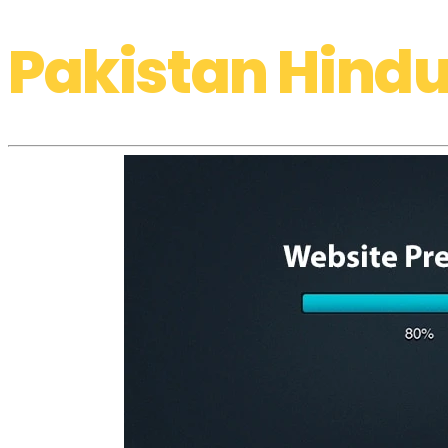
giriş
norabahis
norabahis
norabahis
giriş
Ultrabet
Ultrabet
Pakistan Hindu
giriş
Sonbahis
Sonbahis
giriş
Enjoybet
Enjoybet
giriş
Norabahis
Norabahis
giriş
Amgbahis
Amgbahis
giriş
Pokerklas
Pokerklas
giriş
Masterbetting
Masterbetting
giriş
Betgar
Betgar
giriş
Romabet
Romabet
giriş
Marsbahis
Marsbahis
giriş
Atmbahis
Atmbahis
giriş
Meritking
Meritking
giriş
betnis
giriş
efesbet
efesbet
giriş
marsbahis
giriş
holiganbet
holiganbet
giriş
maksibet
maksibet