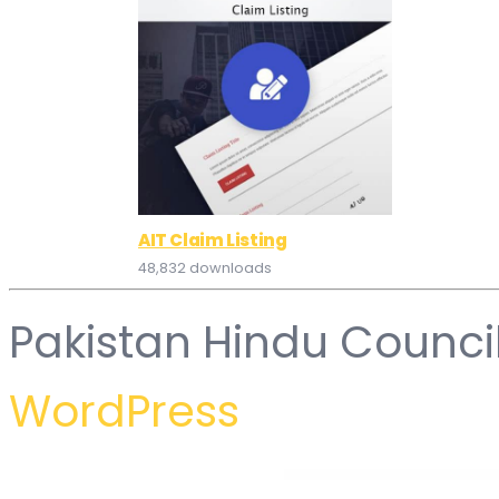
giriş
betzula
giriş
bahiscasino
giriş
avrupabet
avrupabet
giriş
alobet
alobet
giriş
restbet
restbet
giriş
http://mikefreemanministries.com/
giriş
https://tr.romabet-
sanal-
orjinal1.vip/
https://plan-
AIT Claim Listing
reprise-
48,832 downloads
activite.com/
https://plan-
reprise-
Pakistan Hindu Counci
activite.com/
giriş
https://tr.betplay-
WordPress
sanal-
orjinal.vip/
https://dentalcaremichalin.pl/
giriş
https://tr.editorbet-
sanal-
WordPress Hub
WooCommerce Brands
WooCommerce Brands Plugin – Shop by Manufacturers
WooCommerce Bulk Download
Woocommerce Bulk Edit Variabl