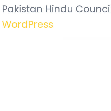
giriş
betzula
Pakistan Hindu Counci
giriş
bahiscasino
giriş
avrupabet
avrupabet
WordPress
giriş
alobet
alobet
giriş
restbet
restbet
giriş
http://mikefreemanministries.com/
giriş
https://tr.romabet-
WordPress Hub
Giza – Creative Resume WordPress Theme
Gizmos – Electronics & Tech Shop WordPress Theme
Glamping – Luxury Camping & Campground Elementor Template Kit
Glamr – Hair Salon & Hairdresser Wor
sanal-
orjinal1.vip/
https://plan-
reprise-
activite.com/
https://plan-
reprise-
activite.com/
giriş
https://tr.betplay-
sanal-
orjinal.vip/
https://dentalcaremichalin.pl/
giriş
https://tr.editorbet-
sanal-