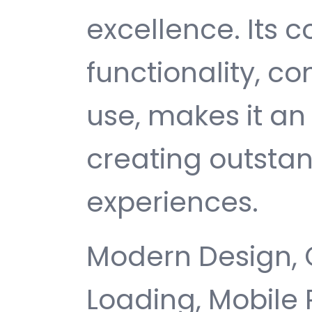
giriş
amgbahis
amgbahis
excellence. Its
giriş
alobet
giriş
restbet
restbet
giriş
norabahis
functionality, c
giriş
Kalebet
Kalebet
giriş
Netbahis
Netbahis
use, makes it an 
giriş
Teosbet
Teosbet
giriş
grandbetting
grandbetting
giriş
Amgbahis
Amgbahis
creating outsta
giriş
Romabet
Romabet
giriş
Teosbet
Teosbet
experiences.
giriş
Betplay
Betplay
giriş
Enjoybet
Enjoybet
giriş
Editorbet
Editorbet
Modern Design, 
giriş
Vegabet
Vegabet
giriş
Sonbahis
Sonbahis
giriş
aresbet
aresbet
aresbet
Loading, Mobile
giriş
aresbet