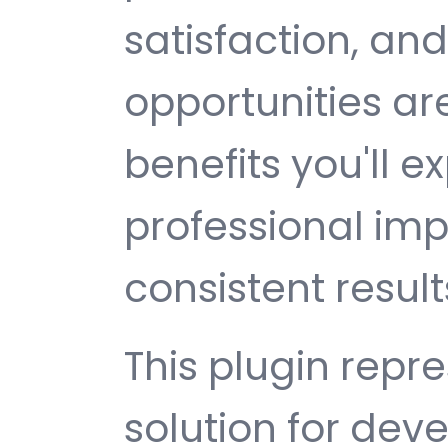
giriş
alobet
alobet
satisfaction, an
giriş
avrupabet
avrupabet
giriş
restbet
giriş
Betbigo
Betbigo
opportunities a
giriş
Kalebet
Kalebet
giriş
Teosbet
Teosbet
benefits you'll e
giriş
Amgbahis
Amgbahis
giriş
Royalbet
Royalbet
giriş
Jokerbet
Jokerbet
professional im
giriş
Vegabet
Vegabet
giriş
Betzula
Betzula
consistent result
giriş
Editörbet
Editörbet
giriş
romabet
giriş
norabahis
This plugin repr
giriş
enbet
enbet
giriş
bahiscasino
bahiscasino
giriş
pokerklas
pokerklas
solution for de
giriş
betzula
betzula