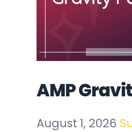
giriş
alobet
alobet
giriş
hiltonbet
hiltonbet
giriş
imajbet
imajbet
giriş
kulisbet
kulisbet
giriş
jokerbet
giriş
pulibet
giriş
pulibet
giriş
pusulabet
giriş
pusulabet
giriş
Cratosroyalbet
giriş
Cratosroyalbet
AMP Gravi
giriş
Grandpashabet
giriş
Grandpashabet
giriş
biabet
giriş
betplay
giriş
jasminbet
August 1, 2026
S
giriş
Festwin
Festwin
giriş
Restbet
Restbet