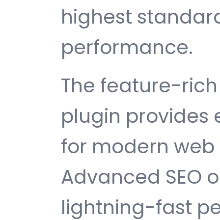
highest standard
giriş
bahiscasino
bahiscasino
giriş
romabet
romabet
giriş
norabahis
norabahis
performance.
giriş
enbet
enbet
giriş
amgbahis
amgbahis
giriş
pokerklas
pokerklas
The feature-rich 
giriş
betzula
betzula
giriş
bahiscasino
bahiscasino
giriş
avrupabet
avrupabet
plugin provides
giriş
alobet
alobet
giriş
restbet
restbet
for modern web
giriş
Betbigo
Betbigo
giriş
Kalebet
Kalebet
Advanced SEO op
giriş
Amgbahis
Amgbahis
giriş
Royalbet
Royalbet
giriş
Teosbet
Teosbet
lightning-fast 
giriş
Jokerbet
Jokerbet
giriş
Vegabet
Vegabet