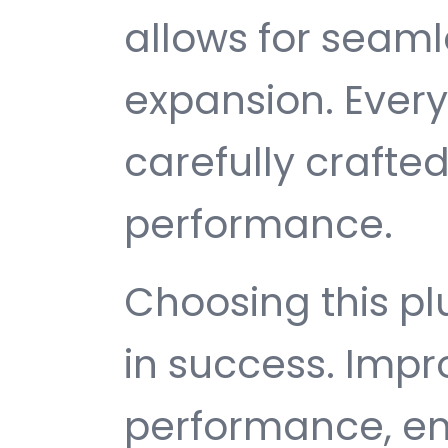
allows for seam
giriş
Betbigo
Betbigo
giriş
Kalebet
Kalebet
giriş
Teosbet
Teosbet
expansion. Ever
giriş
Amgbahis
Amgbahis
giriş
Royalbet
Royalbet
carefully crafted
giriş
Jokerbet
Jokerbet
giriş
Zulabet
Zulabet
giriş
Matbet
Matbet
performance.
giriş
Pusulabet
Pusulabet
giriş
Meybet
Meybet
giriş
romabet
romabet
Choosing this p
giriş
norabahis
norabahis
giriş
enbet
enbet
in success. Imp
giriş
bahiscasino
bahiscasino
giriş
pokerklas
giriş
betzula
betzula
performance, e
giriş
amgbahis