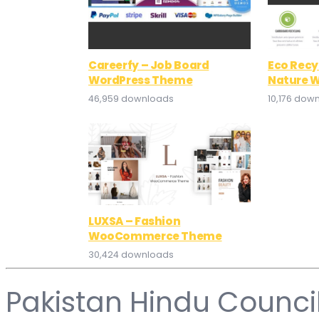
giriş
Vegabet
Vegabet
giriş
Betzula
Betzula
giriş
Meybet
Meybet
giriş
Kalebet
Kalebet
Careerfy – Job Board
Eco Recy
giriş
Betbigo
Betbigo
WordPress Theme
Nature 
giriş
Teosbet
Teosbet
46,959 downloads
10,176 dow
giriş
Vegabet
Vegabet
giriş
Restbet
Restbet
giriş
Betplay
Betplay
giriş
Efesbet
Efesbet
giriş
Enjoybet
LUXSA – Fashion
giriş
romabet
romabet
WooCommerce Theme
giriş
norabahis
norabahis
30,424 downloads
giriş
enbet
enbet
giriş
pulibet
Pakistan Hindu Counci
giriş
pokerklas
pokerklas