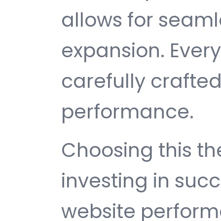
giriş
Betbigo
Betbigo
allows for seam
giriş
Kalebet
Kalebet
giriş
Teosbet
Teosbet
expansion. Ever
giriş
Amgbahis
Amgbahis
giriş
Royalbet
Royalbet
carefully crafted
giriş
Jokerbet
Jokerbet
giriş
Zulabet
Zulabet
giriş
Matbet
Matbet
performance.
giriş
Pusulabet
Pusulabet
giriş
Meybet
Meybet
giriş
romabet
romabet
Choosing this 
giriş
norabahis
norabahis
giriş
enbet
enbet
giriş
bahiscasino
bahiscasino
investing in suc
giriş
pokerklas
giriş
betzula
betzula
website perfor
giriş
amgbahis